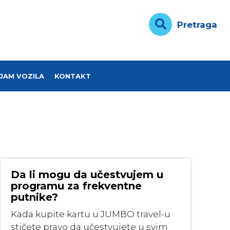
Pretraga
JAM VOZILA
KONTAKT
Da li mogu da učestvujem u
programu za frekventne
putnike?
Kada kupite kartu u JUMBO travel-u
stičete pravo da učestvujete u svim