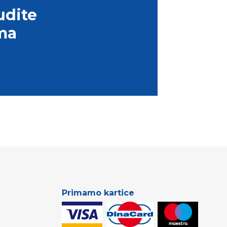
udite
ma
Primamo kartice