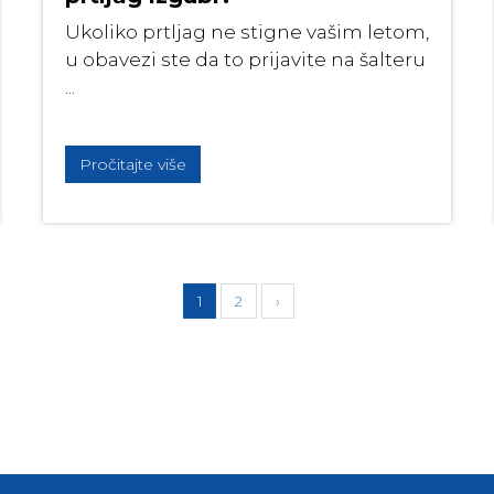
Ukoliko prtljag ne stigne vašim letom,
u obavezi ste da to prijavite na šalteru
...
Pročitajte više
1
2
›