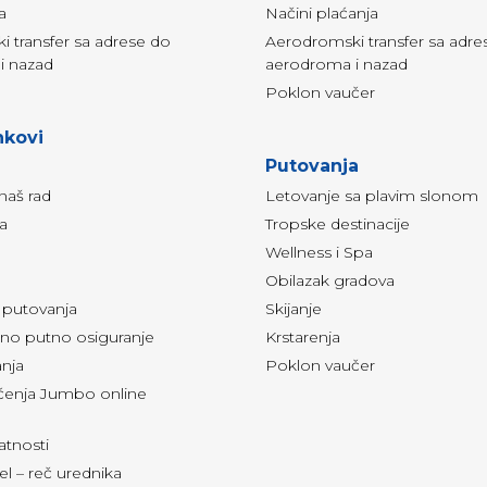
a
Načini plaćanja
 transfer sa adrese do
Aerodromski transfer sa adre
i nazad
aerodroma i nazad
Poklon vaučer
nkovi
Putovanja
naš rad
Letovanje sa plavim slonom
ja
Tropske destinacije
Wellness i Spa
Obilazak gradova
i putovanja
Skijanje
o putno osiguranje
Krstarenja
anja
Poklon vaučer
šćenja Jumbo online
vatnosti
l – reč urednika