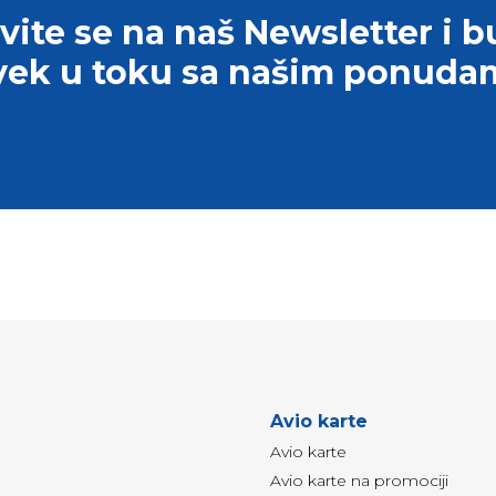
avite se na naš Newsletter i b
vek u toku sa našim ponuda
Avio karte
Avio karte
Avio karte na promociji