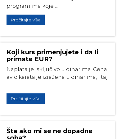
programima koje ...
Pročitajte više
Koji kurs primenjujete i da li
primate EUR?
Naplata je isključivo u dinarima. Cena
avio karata je izražena u dinarima, i taj
...
Pročitajte više
Šta ako mi se ne dopadne
soba?