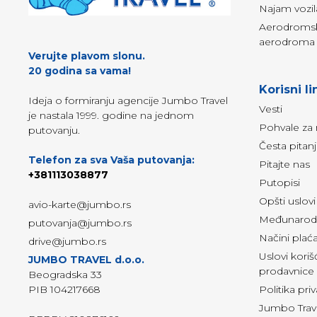
Najam vozil
Aerodromski
aerodroma 
Verujte plavom slonu.
20 godina sa vama!
Korisni li
Ideja o formiranju agencije Jumbo Travel
Vesti
je nastala 1999. godine na jednom
Pohvale za 
putovanju.
Česta pitan
Telefon za sva Vaša putovanja:
Pitajte nas
+381113038877
Putopisi
Opšti uslov
avio-karte@jumbo.rs
Međunarodn
putovanja@jumbo.rs
Načini plać
drive@jumbo.rs
Uslovi kori
JUMBO TRAVEL d.o.o.
prodavnice
Beogradska 33
PIB 104217668
Politika pri
Jumbo Trave