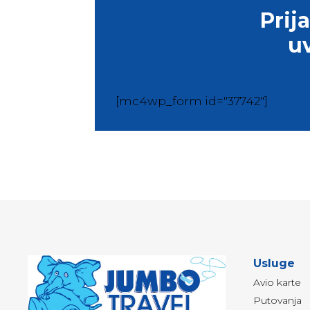
Prij
u
[mc4wp_form id="37742"]
Usluge
Avio karte
Putovanja