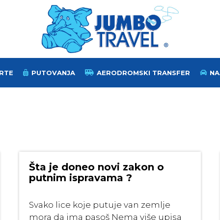
RTE
PUTOVANJA
AERODROMSKI TRANSFER
NA
Šta je doneo novi zakon o
putnim ispravama ?
Svako lice koje putuje van zemlje
mora da ima pasoš Nema više upisa