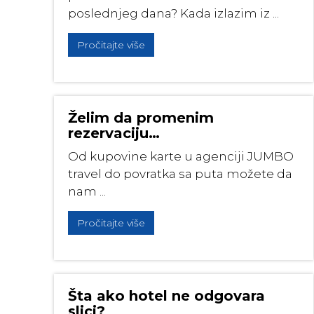
poslednjeg dana? Kada izlazim iz ...
Pročitajte više
Želim da promenim
rezervaciju…
Od kupovine karte u agenciji JUMBO
travel do povratka sa puta možete da
nam ...
Pročitajte više
Šta ako hotel ne odgovara
slici?