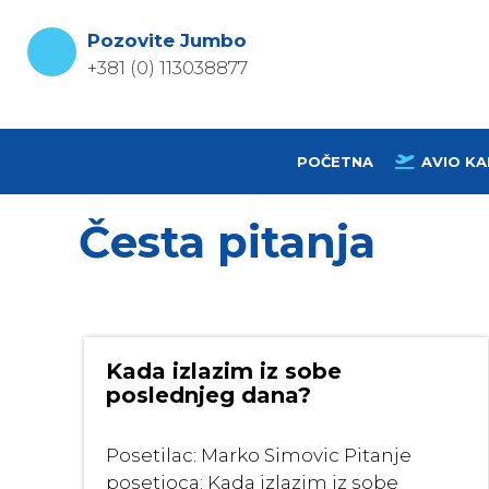
Skip
to
Pozovite Jumbo
content
+381 (0) 113038877
POČETNA
AVIO KA
Česta pitanja
Kada izlazim iz sobe
poslednjeg dana?
Posetilac: Marko Simovic Pitanje
posetioca: Kada izlazim iz sobe