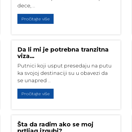
dece, ...
Pročitajte više
Da li mi je potrebna tranzitna
viza…
Putnici koji usput presedaju na putu
ka svojoj destinaciji su u obavezi da
se unapred ...
Pročitajte više
Šta da radim ako se moj
prtljag izgubi?