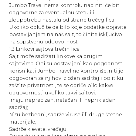
Jumbo Travel nema kontrolu nad niti će biti
odgovorne za eventualnu štetu ili
zloupotrebu nastalu od strane trećeg lica.
Ukoliko odlučite da bilo koje podatke objavite
postavljanjem na naš sajt, to činite isključivo
na sopstvenu odgovornost.
1.3 Linkovi sajtova trećih lica
Sajt može sadržati linkove ka drugim
sajtovima. Oni su postavljeni kao pogodnost
korisnika, i Jumbo Travel ne kontroliše, niti je
odgovoran za njihov izložen sadržaj i politiku
zaštite privatnosti, te se odriče bilo kakve
odgovornosti ukoliko takvi sajtovi:
Imaju neprecizan, netačan ili neprikladan
sadržaj;
Nisu bezbedni, sadrže viruse iili druge štetne
materijale;
Sadrže klevete, vređaju;