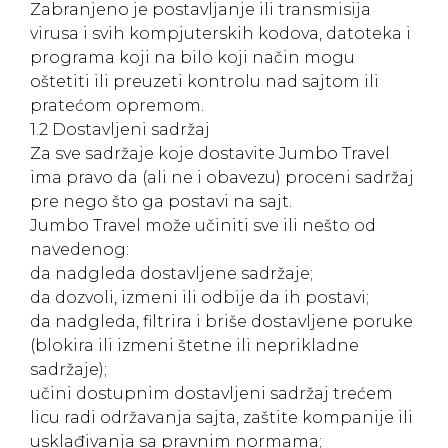
Zabranjeno je postavljanje ili transmisija
virusa i svih kompjuterskih kodova, datoteka i
programa koji na bilo koji način mogu
oštetiti ili preuzeti kontrolu nad sajtom ili
pratećom opremom.
1.2 Dostavljeni sadržaj
Za sve sadržaje koje dostavite Jumbo Travel
ima pravo da (ali ne i obavezu) proceni sadržaj
pre nego što ga postavi na sajt.
Jumbo Travel može učiniti sve ili nešto od
navedenog:
da nadgleda dostavljene sadržaje;
da dozvoli, izmeni ili odbije da ih postavi;
da nadgleda, filtrira i briše dostavljene poruke
(blokira ili izmeni štetne ili neprikladne
sadržaje);
učini dostupnim dostavljeni sadržaj trećem
licu radi održavanja sajta, zaštite kompanije ili
usklađivanja sa pravnim normama;