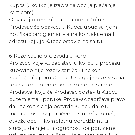
Kupca (ukoliko je izabrana opcija plaćanja
karticom).
O svakoj promeni statusa porudžbine
Prodavac će obavestiti Kupca upućivanjem
notifikacionog email – a na kontakt email
adresu koju je Kupac ostavio na sajtu.
6. Rezervacije proizvoda u korpi
Proizvod koje Kupac stavi u korpu u procesu
kupovine nije rezervisan čak i nakon
zaključenja porudžbine. Usluga je rezervisana
tek nakon potvrde porudžbine od strane
Prodavca, koju će Prodavac dostaviti Kupcu
putem email poruke. Prodavac zadržava pravo
da i nakon slanja potvrde Kupcu da je u
mogućnosti da poručene usluge isporuči,
otkaže deo ili kompletnu porudžbinu u
slučaju da nije u mogućnosti da poručene