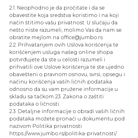
2.1. Neophodno je da pročitate i da se
obavestite koja sredstva koristimo i na koji
način štitimo vašu privatnost. U slučaju da
nešto niste razumeli, molimo Vas da nam se
obratite mejlom na office@jumbo.rs
2.2. Prihvatanjem ovih Uslova korišćenja te
korišćenjem usluga našeg online shopa
potvrđujete da ste u celosti razumeli i
prihvatili ove Uslove korišćenja te ste ujedno
obavešteni o pravnom osnovu, svrsi, opsegu i
načinu korišćenja vaših ličnih podataka
odnosno da su vam pružene informacije u
skladu sa tačkom 23. Zakona o zaštiti
podataka o ličnosti.
2.3. Detaljne informacije o obradi vaših ličnih
podataka možete pronaći u dokumentu pod
nazivom Politika privatnosti
https://www.jumbo.rs/politika-privatnosti/