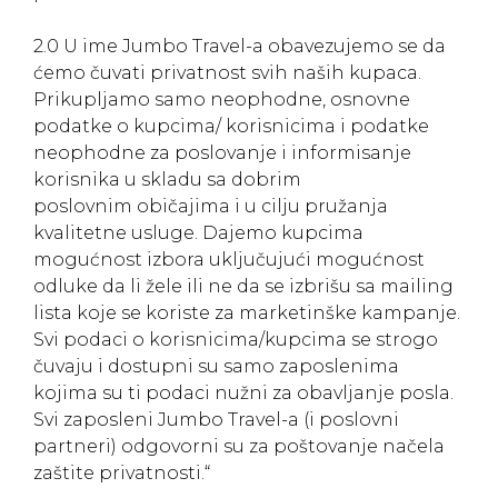
2.0 U ime Jumbo Travel-a obavezujemo se da
ćemo čuvati privatnost svih naših kupaca.
Prikupljamo samo neophodne, osnovne
podatke o kupcima/ korisnicima i podatke
neophodne za poslovanje i informisanje
korisnika u skladu sa dobrim
poslovnim običajima i u cilju pružanja
kvalitetne usluge. Dajemo kupcima
mogućnost izbora uključujući mogućnost
odluke da li žele ili ne da se izbrišu sa mailing
lista koje se koriste za marketinške kampanje.
Svi podaci o korisnicima/kupcima se strogo
čuvaju i dostupni su samo zaposlenima
kojima su ti podaci nužni za obavljanje posla.
Svi zaposleni Jumbo Travel-a (i poslovni
partneri) odgovorni su za poštovanje načela
zaštite privatnosti.“