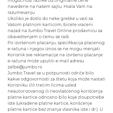
mogućnost razlike od originalne cene
navedene na našem sajtu. Hvala Vam na
razumevanju.
Ukoliko je došlo do neke greške u vezi sa
Vašom platnom karticom, bićete vraćeni
nazad na Jumbo Travel Online prodavnicu sa
obaveštenjem o čemu se radi.
Po izvršenom plaćanju, specifikacija plaćenog
e-računa i njegov iznos se ne mogu menjati.
Korisnik sve reklamacije na izvršeno plaćanje
e-računa može uputiti e-mail adresu
zalbe@jumbo.rs
Jumbo Travel se u potpunosti odriče bilo
kakve odgovornosti za štetu koja može nastati
Korisniku i/ili trećim licima usled
neautorizovanog ili neovlašćenog korišćenja
platne kartice odnosno bilo koje zloupotrebe
iste (ukradene platne kartice, korišćenje
platne kartice bez znanja vlasnika iste i dr.). U