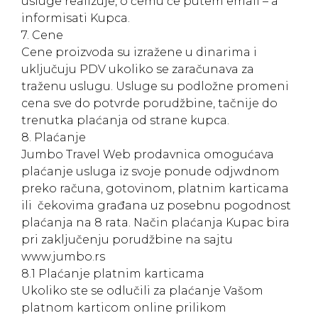
usluge realizuje, o čemu će putem email – a
informisati Kupca.
7. Cene
Cene proizvoda su izražene u dinarima i
uključuju PDV ukoliko se zaračunava za
traženu uslugu. Usluge su podložne promeni
cena sve do potvrde porudžbine, tačnije do
trenutka plaćanja od strane kupca.
8. Plaćanje
Jumbo Travel Web prodavnica omogućava
plaćanje usluga iz svoje ponude odjwdnom
preko računa, gotovinom, platnim karticama
ili čekovima građana uz posebnu pogodnost
plaćanja na 8 rata. Način plaćanja Kupac bira
pri zaključenju porudžbine na sajtu
www.jumbo.rs
8.1 Plaćanje platnim karticama
Ukoliko ste se odlučili za plaćanje Vašom
platnom karticom online prilikom