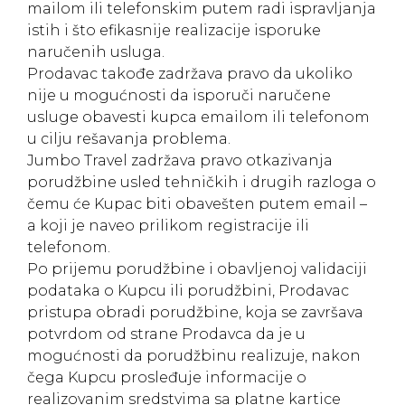
mailom ili telefonskim putem radi ispravljanja
istih i što efikasnije realizacije isporuke
naručenih usluga.
Prodavac takođe zadržava pravo da ukoliko
nije u mogućnosti da isporuči naručene
usluge obavesti kupca emailom ili telefonom
u cilju rešavanja problema.
Jumbo Travel zadržava pravo otkazivanja
porudžbine usled tehničkih i drugih razloga o
čemu će Kupac biti obavešten putem email –
a koji je naveo prilikom registracije ili
telefonom.
Po prijemu porudžbine i obavljenoj validaciji
podataka o Kupcu ili porudžbini, Prodavac
pristupa obradi porudžbine, koja se završava
potvrdom od strane Prodavca da je u
mogućnosti da porudžbinu realizuje, nakon
čega Kupcu prosleđuje informacije o
realizovanim sredstvima sa platne kartice