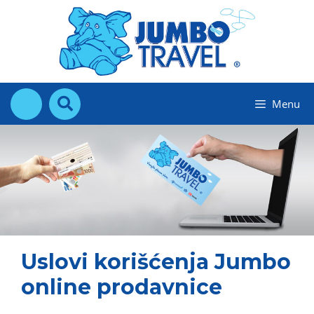
Skip
to
content
Menu
Uslovi korišćenja Jumbo
online prodavnice