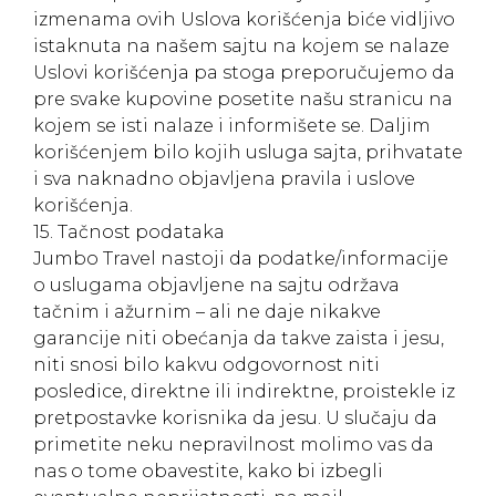
izmenama ovih Uslova korišćenja biće vidljivo
istaknuta na našem sajtu na kojem se nalaze
Uslovi korišćenja pa stoga preporučujemo da
pre svake kupovine posetite našu stranicu na
kojem se isti nalaze i informišete se. Daljim
korišćenjem bilo kojih usluga sajta, prihvatate
i sva naknadno objavljena pravila i uslove
korišćenja.
15. Tačnost podataka
Jumbo Travel nastoji da podatke/informacije
o uslugama objavljene na sajtu održava
tačnim i ažurnim – ali ne daje nikakve
garancije niti obećanja da takve zaista i jesu,
niti snosi bilo kakvu odgovornost niti
posledice, direktne ili indirektne, proistekle iz
pretpostavke korisnika da jesu. U slučaju da
primetite neku nepravilnost molimo vas da
nas o tome obavestite, kako bi izbegli