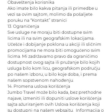
Obaveštenja korisnika
Ako imate bilo kakva pitanja ili primedbe u
vezi sa ovim sajtom, molimo da pošaljete
poruku na “Kontakt” stranici
13. Ograničenja
Sve usluge ne moraju biti dostupne svim
licima ili na svim geografskim lokacijama.
Učešće i dobijanje poklona u akciji ili sličnim
promocijama ne mora biti omogućeno svim
licima. Mi zadržavamo pravo da ograničimo
dostupnost ovog sajta ili pružanje bilo kojih
usluga bilo kom licu, geografskom području
po našem izboru, u bilo koje doba, i prema
našem sopstvenom nahođenju.
14. Promena uslova korišćenja
Jumbo Travel može bilo kada, bez prethodne
najave, izmeniti ili dopuniti uslove korišćenja
sajta ažuriranjem ovih Uslova korišćenja koji
su dostupni na našem vebsajtu. Informacija o