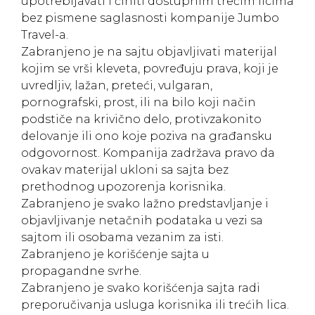
upotrebljavati i činiti dostupnim trećim licima
bez pismene saglasnosti kompanije Jumbo
Travel-a.
Zabranjeno je na sajtu objavljivati materijal
kojim se vrši kleveta, povređuju prava, koji je
uvredljiv, lažan, preteći, vulgaran,
pornografski, prost, ili na bilo koji način
podstiče na krivično delo, protivzakonito
delovanje ili ono koje poziva na građansku
odgovornost. Kompanija zadržava pravo da
ovakav materijal ukloni sa sajta bez
prethodnog upozorenja korisnika.
Zabranjeno je svako lažno predstavljanje i
objavljivanje netačnih podataka u vezi sa
sajtom ili osobama vezanim za isti.
Zabranjeno je korišćenje sajta u
propagandne svrhe.
Zabranjeno je svako korišćenja sajta radi
preporučivanja usluga korisnika ili trećih lica.