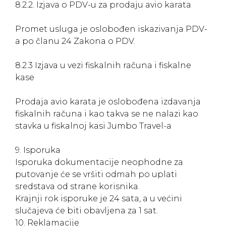
8.2.2. Izjava o PDV-u za prodaju avio karata
Promet usluga je oslobođen iskazivanja PDV-
a po članu 24 Zakona o PDV.
8.2.3 Izjava u vezi fiskalnih računa i fiskalne
kase
Prodaja avio karata je oslobođena izdavanja
fiskalnih računa i kao takva se ne nalazi kao
stavka u fiskalnoj kasi Jumbo Travel-a
9. Isporuka
Isporuka dokumentacije neophodne za
putovanje će se vršiti odmah po uplati
sredstava od strane korisnika.
Krajnji rok isporuke je 24 sata, a u većini
slučajeva će biti obavljena za 1 sat.
10. Reklamacije