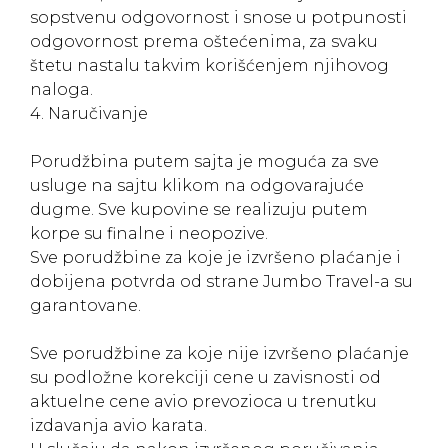
sopstvenu odgovornost i snose u potpunosti
odgovornost prema oštećenima, za svaku
štetu nastalu takvim korišćenjem njihovog
naloga.
4. Naručivanje
Porudžbina putem sajta je moguća za sve
usluge na sajtu klikom na odgovarajuće
dugme. Sve kupovine se realizuju putem
korpe su finalne i neopozive.
Sve porudžbine za koje je izvršeno plaćanje i
dobijena potvrda od strane Jumbo Travel-a su
garantovane.
Sve porudžbine za koje nije izvršeno plaćanje
su podložne korekciji cene u zavisnosti od
aktuelne cene avio prevozioca u trenutku
izdavanja avio karata.