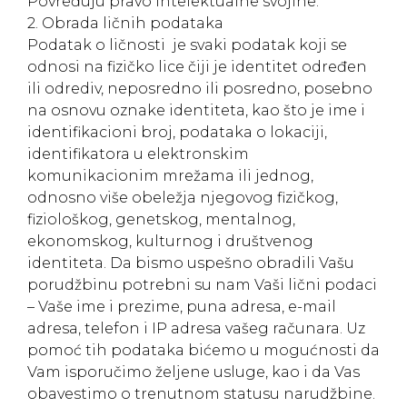
Povređuju pravo intelektualne svojine.
2. Obrada ličnih podataka
Podatak o ličnosti je svaki podatak koji se
odnosi na fizičko lice čiji je identitet određen
ili odrediv, neposredno ili posredno, posebno
na osnovu oznake identiteta, kao što je ime i
identifikacioni broj, podataka o lokaciji,
identifikatora u elektronskim
komunikacionim mrežama ili jednog,
odnosno više obeležja njegovog fizičkog,
fiziološkog, genetskog, mentalnog,
ekonomskog, kulturnog i društvenog
identiteta. Da bismo uspešno obradili Vašu
porudžbinu potrebni su nam Vaši lični podaci
– Vaše ime i prezime, puna adresa, e-mail
adresa, telefon i IP adresa vašeg računara. Uz
pomoć tih podataka bićemo u mogućnosti da
Vam isporučimo željene usluge, kao i da Vas
obavestimo o trenutnom statusu narudžbine.