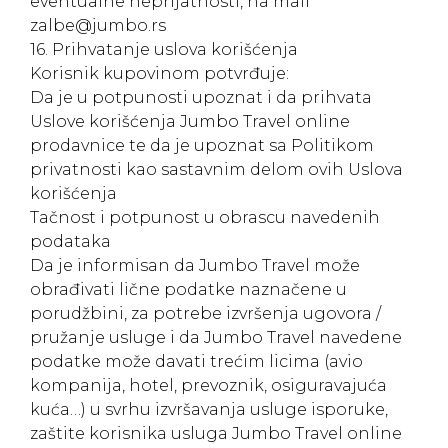
eventualne neprijatnosti, na mail
zalbe@jumbo.rs
16. Prihvatanje uslova korišćenja
Korisnik kupovinom potvrđuje:
Da je u potpunosti upoznat i da prihvata
Uslove korišćenja Jumbo Travel online
prodavnice te da je upoznat sa Politikom
privatnosti kao sastavnim delom ovih Uslova
korišćenja
Tačnost i potpunost u obrascu navedenih
podataka
Da je informisan da Jumbo Travel može
obrađivati lične podatke naznačene u
porudžbini, za potrebe izvršenja ugovora /
pružanje usluge i da Jumbo Travel navedene
podatke može davati trećim licima (avio
kompanija, hotel, prevoznik, osiguravajuća
kuća…) u svrhu izvršavanja usluge isporuke,
zaštite korisnika usluga Jumbo Travel online