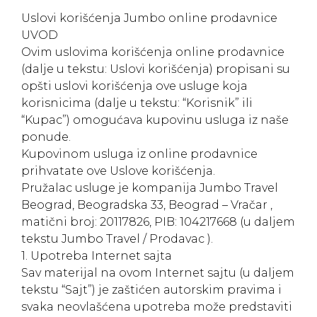
Uslovi korišćenja Jumbo online prodavnice
UVOD
Ovim uslovima korišćenja online prodavnice
(dalje u tekstu: Uslovi korišćenja) propisani su
opšti uslovi korišćenja ove usluge koja
korisnicima (dalje u tekstu: “Korisnik” ili
“Kupac”) omogućava kupovinu usluga iz naše
ponude.
Kupovinom usluga iz online prodavnice
prihvatate ove Uslove korišćenja.
Pružalac usluge je kompanija Jumbo Travel
Beograd, Beogradska 33, Beograd – Vračar ,
matični broj: 20117826, PIB: 104217668 (u daljem
tekstu Jumbo Travel / Prodavac ).
1. Upotreba Internet sajta
Sav materijal na ovom Internet sajtu (u daljem
tekstu “Sajt”) je zaštićen autorskim pravima i
svaka neovlašćena upotreba može predstaviti