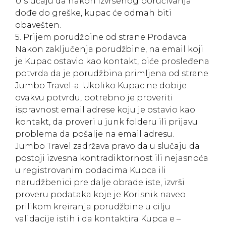
U slučaju da nakon izvršenog poručivanja
dođe do greške, kupac će odmah biti
obavešten.
5. Prijem porudžbine od strane Prodavca
Nakon zaključenja porudžbine, na email koji
je Kupac ostavio kao kontakt, biće prosleđena
potvrda da je porudžbina primljena od strane
Jumbo Travel-a. Ukoliko Kupac ne dobije
ovakvu potvrdu, potrebno je proveriti
ispravnost email adrese koju je ostavio kao
kontakt, da proveri u junk folderu ili prijavu
problema da pošalje na email adresu.
Jumbo Travel zadržava pravo da u slučaju da
postoji izvesna kontradiktornost ili nejasnoća
u registrovanim podacima Kupca ili
narudžbenici pre dalje obrade iste, izvrši
proveru podataka koje je Korisnik naveo
prilikom kreiranja porudžbine u cilju
validacije istih i da kontaktira Kupca e –