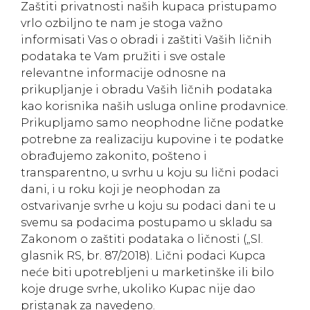
Zaštiti privatnosti naših kupaca pristupamo
vrlo ozbiljno te nam je stoga važno
informisati Vas o obradi i zaštiti Vaših ličnih
podataka te Vam pružiti i sve ostale
relevantne informacije odnosne na
prikupljanje i obradu Vaših ličnih podataka
kao korisnika naših usluga online prodavnice.
Prikupljamo samo neophodne lične podatke
potrebne za realizaciju kupovine i te podatke
obrađujemo zakonito, pošteno i
transparentno, u svrhu u koju su lični podaci
dani, i u roku koji je neophodan za
ostvarivanje svrhe u koju su podaci dani te u
svemu sa podacima postupamo u skladu sa
Zakonom o zaštiti podataka o ličnosti („Sl.
glasnik RS, br. 87/2018). Lični podaci Kupca
neće biti upotrebljeni u marketinške ili bilo
koje druge svrhe, ukoliko Kupac nije dao
pristanak za navedeno.