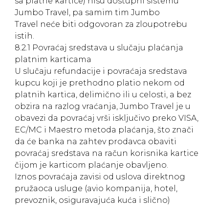
sa platne kartice) nisu dostupni sistemu
Jumbo Travel, pa samim tim Jumbo
Travel neće biti odgovoran za zloupotrebu
istih.
8.2.1 Povraćaj sredstava u slučaju plaćanja
platnim karticama
U slučaju refundacije i povraćaja sredstava
kupcu koji je prethodno platio nekom od
platnih kartica, delimično ili u celosti, a bez
obzira na razlog vraćanja, Jumbo Travel je u
obavezi da povraćaj vrši isključivo preko VISA,
EC/MC i Maestro metoda plaćanja, što znači
da će banka na zahtev prodavca obaviti
povraćaj sredstava na račun korisnika kartice
čijom je karticom plaćanje obavljeno.
Iznos povraćaja zavisi od uslova direktnog
pružaoca usluge (avio kompanija, hotel,
prevoznik, osiguravajuća kuća i slično)