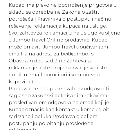
Kupac ima pravo na podnošenje prigovora u
skladu sa odredbama Zakona o zaštiti
potrošača i Pravilnika o postupku i načinu
rešavanja reklamacija kupaca na usluge.
Svoj zahtev za reklamaciju na usluge kupljene
u Jumbo Travel Online prodavnici Kupac
može prijaviti Jumbo Travel upućivanjem
email–a na adresu zalbe@jumbo.rs
Obavezan deo sadržine Zahteva za
reklamacije jeste broj rezervacije koji ste
dobili u email poruci prilikom potvrde
kupovine).
Prodavac će na upućen zahtev odgovoriti
saglasno zakonski definisanim rokovima,
prosleđivanjem odgovora na email koji je
Kupac označio kao kontakt u kome će biti
sadržana i odluka Prodavca o daljem
postupanju po pitanju prosleđene