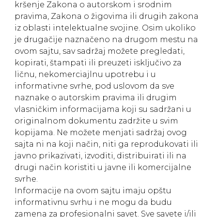
kršenje Zakona o autorskom i srodnim
pravima, Zakona o žigovima ili drugih zakona
iz oblasti intelektualne svojine. Osim ukoliko
je drugačije naznačeno na drugom mestu na
ovom sajtu, sav sadržaj možete pregledati,
kopirati, štampati ili preuzeti isključivo za
ličnu, nekomerciajlnu upotrebu i u
informativne svrhe, pod uslovom da sve
naznake o autorskim pravima ili drugim
vlasničkim informacijama koji su sadržani u
originalnom dokumentu zadržite u svim
kopijama. Ne možete menjati sadržaj ovog
sajta ni na koji način, niti ga reprodukovati ili
javno prikazivati, izvoditi, distribuirati ili na
drugi način koristiti u javne ili komercijalne
svrhe.
Informacije na ovom sajtu imaju opštu
informativnu svrhu i ne mogu da budu
zamena za profesionalni savet. Sve savete i/ili