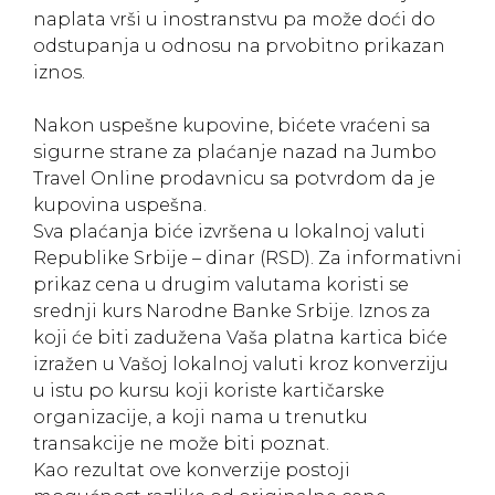
naplata vrši u inostranstvu pa može doći do
odstupanja u odnosu na prvobitno prikazan
iznos.
Nakon uspešne kupovine, bićete vraćeni sa
sigurne strane za plaćanje nazad na Jumbo
Travel Online prodavnicu sa potvrdom da je
kupovina uspešna.
Sva plaćanja biće izvršena u lokalnoj valuti
Republike Srbije – dinar (RSD). Za informativni
prikaz cena u drugim valutama koristi se
srednji kurs Narodne Banke Srbije. Iznos za
koji će biti zadužena Vaša platna kartica biće
izražen u Vašoj lokalnoj valuti kroz konverziju
u istu po kursu koji koriste kartičarske
organizacije, a koji nama u trenutku
transakcije ne može biti poznat.
Kao rezultat ove konverzije postoji