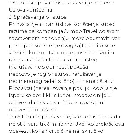
2.3. Politika privatnosti sastavni je deo ovih
Uslova korišćenja.
3. Sprečavanje pristupa
Prihvatanjem ovih uslova korišćenja kupac
razume da kompanija Jumbo Travel po svom
sopstvenom nahođenju, može obustaviti Vaš
pristup ili korišćenje ovog sajta, u bilo koje
vreme ukoliko utvrdi da je posetilac svojim
radnjama na sajtu ugrozio rad istog
(narušavanje sigurnosti, pokušaj
nedozvoljenog pristupa, narušavanje
neometanog rada i slično), ili naneo štetu
Prodavcu (nerealizovanje pošiljki, odbijanje
isporuke pošiljki i slično). Prodavac nije u
obavezi da uskraćivanje pristupa sajtu
obavesti potrošača.
Travel online prodavnice, kao i da istu nikada
ne otkrivaju trećim licima. Ukoliko prekrše ovu
obavezu, korisnici to čine na isključivo