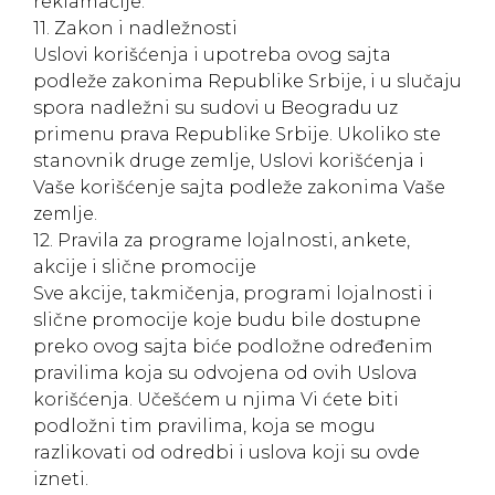
reklamacije.
11. Zakon i nadležnosti
Uslovi korišćenja i upotreba ovog sajta
podleže zakonima Republike Srbije, i u slučaju
spora nadležni su sudovi u Beogradu uz
primenu prava Republike Srbije. Ukoliko ste
stanovnik druge zemlje, Uslovi korišćenja i
Vaše korišćenje sajta podleže zakonima Vaše
zemlje.
12. Pravila za programe lojalnosti, ankete,
akcije i slične promocije
Sve akcije, takmičenja, programi lojalnosti i
slične promocije koje budu bile dostupne
preko ovog sajta biće podložne određenim
pravilima koja su odvojena od ovih Uslova
korišćenja. Učešćem u njima Vi ćete biti
podložni tim pravilima, koja se mogu
razlikovati od odredbi i uslova koji su ovde
izneti.