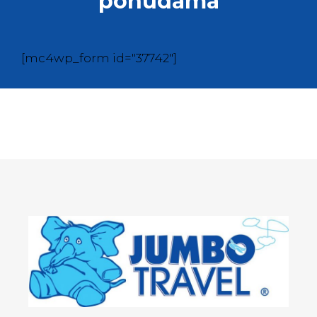
ponudama
[mc4wp_form id="37742"]