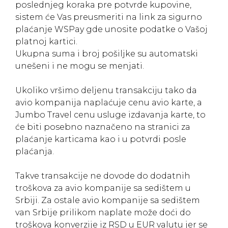
poslednjeg koraka pre potvrde kupovine,
sistem će Vas preusmeriti na link za sigurno
plaćanje WSPay gde unosite podatke o Vašoj
platnoj kartici.
Ukupna suma i broj pošiljke su automatski
unešeni i ne mogu se menjati.
Ukoliko vršimo deljenu transakciju tako da
avio kompanija naplaćuje cenu avio karte, a
Jumbo Travel cenu usluge izdavanja karte, to
će biti posebno naznačeno na stranici za
plaćanje karticama kao i u potvrdi posle
plaćanja.
Takve transakcije ne dovode do dodatnih
troškova za avio kompanije sa sedištem u
Srbiji. Za ostale avio kompanije sa sedištem
van Srbije prilikom naplate može doći do
troškova konverzije iz RSD u EUR valutu jer se