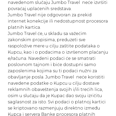
navedenom slučaju Jumbo Travel neće izvršiti
povraćaj uplaćenih sredstava.
Jumbo Travel nije odgovoran za prekid
internet konekcije ili nedostupnost procesora
platnih kartica.
Jumbo Travel će, u skladu sa važećim
zakonskim propisima, preduzeti sve
raspoložive mere u cilju zaštite podataka o
Kupcu, kao i o podacima o izvršenom plaćanju
e/računa. Navedeni podaci će se smatrati
poslovnom tajnom i biće dostupni samo
zaposlenima kojima su ti podaci nužni za
obavljanje posla. Jumbo Travel neće koristiti
navedene podatke o Kupcu u cilju dostave
reklamnih obaveštenja svojih i/ili trećih lica,
osim u slučaju da je Kupac dao svoju izričitu
saglasnost za isto. Svi podaci o platnoj kartici
se kriptovano razmenjuju direktno između
Kupca i servera Banke procesora platnih