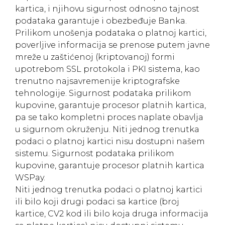
kartica, i njihovu sigurnost odnosno tajnost
podataka garantuje i obezbeđuje Banka.
Prilikom unošenja podataka o platnoj kartici,
poverljive informacija se prenose putem javne
mreže u zaštićenoj (kriptovanoj) formi
upotrebom SSL protokola i PKI sistema, kao
trenutno najsavremenije kriptografske
tehnologije. Sigurnost podataka prilikom
kupovine, garantuje procesor platnih kartica,
pa se tako kompletni proces naplate obavlja
u sigurnom okruženju. Niti jednog trenutka
podaci o platnoj kartici nisu dostupni našem
sistemu. Sigurnost podataka prilikom
kupovine, garantuje procesor platnih kartica
WSPay.
Niti jednog trenutka podaci o platnoj kartici
ili bilo koji drugi podaci sa kartice (broj
kartice, CV2 kod ili bilo koja druga informacija