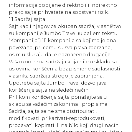
informacije dobijene direktno ili indirektno
preko sajta prihvatate na sopstveni rizik.
1.1 Sadržaj sajta
Sajt kao i njegov celokupan sadržaj vlasništvo
su kompanije Jumbo Travel (u daljem tekstu
“Kompanija”) ili kompanija sa kojima je ona
povezana, pri čemu su sva prava zadržana,
osim u slučaju da je naznačeno drugačije.
Vaša upotreba sadržaja koja nije u skladu sa
uslovima korišćenja bez pismene saglasnosti
vlasnika sadržaja strogo je zabranjena.
Upotreba sajta Jumbo Travel dozvoljava
korišćenje sajta na sledeći način:
Prilikom korišćenja sajta ponašajte se u
skladu sa važećim zakonima i propisima.
Sadržaj sajta se ne sme distribuirati,
modifikovati, prikazivati-reprodukovati,
prodavati, kopirati ili na bilo koji drugi način