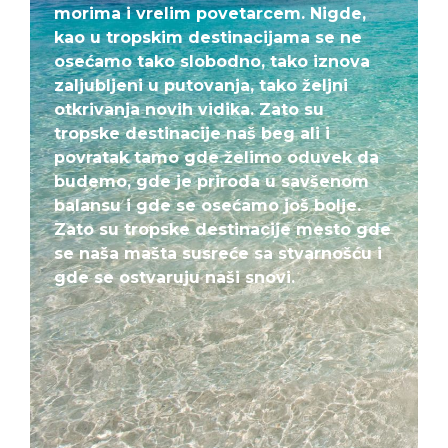
morima i vrelim povetarcem. Nigde,
kao u tropskim destinacijama se ne
osećamo tako slobodno, tako iznova
zaljubljeni u putovanja, tako željni
otkrivanja novih vidika. Zato su
tropske destinacije naš beg ali i
povratak tamo gde želimo oduvek da
budemo, gde je priroda u savšenom
balansu i gde se osećamo još bolje.
Zato su tropske destinacije mesto gde
se naša mašta susreće sa stvarnošću i
gde se ostvaruju naši snovi.