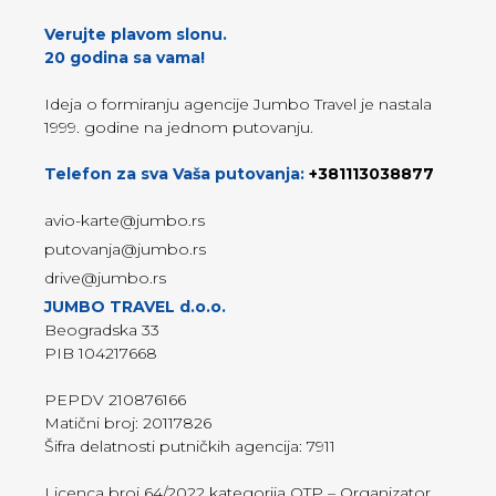
Verujte plavom slonu.
20 godina sa vama!
Ideja o formiranju agencije Jumbo Travel je nastala
1999. godine na jednom putovanju.
Telefon za sva Vaša putovanja:
+381113038877
avio-karte@jumbo.rs
putovanja@jumbo.rs
drive@jumbo.rs
JUMBO TRAVEL d.o.o.
Beogradska 33
PIB 104217668
PEPDV 210876166
Matični broj: 20117826
Šifra delatnosti putničkih agencija: 7911
Licenca broj 64/2022 kategorija OTP – Organizator