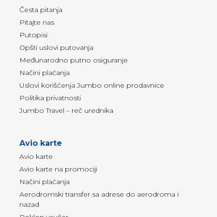
Česta pitanja
Pitajte nas
Putopisi
Opšti uslovi putovanja
Međunarodno putno osiguranje
Načini plaćanja
Uslovi korišćenja Jumbo online prodavnice
Politika privatnosti
Jumbo Travel – reč urednika
Avio karte
Avio karte
Avio karte na promociji
Načini plaćanja
Aerodromski transfer sa adrese do aerodroma i
nazad