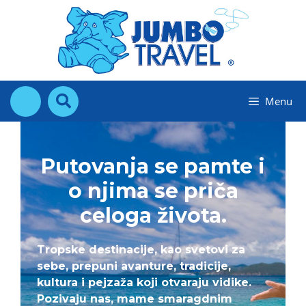
Skip
to
content
Menu
Putovanja se pamte i
o njima se priča
celoga života.
Tropske destinacije, kao svetovi za
sebe, prepuni avanture, tradicije,
kultura i pejzaža koji otvaraju vidike.
Pozivaju nas, mame smaragdnim