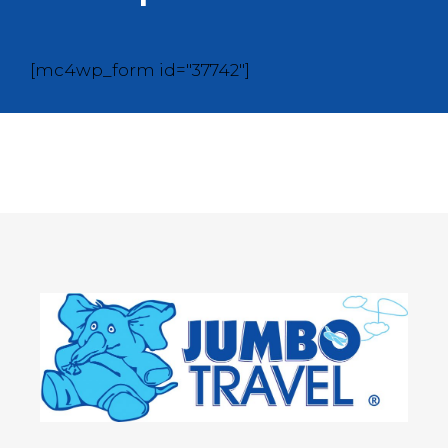
[mc4wp_form id="37742"]