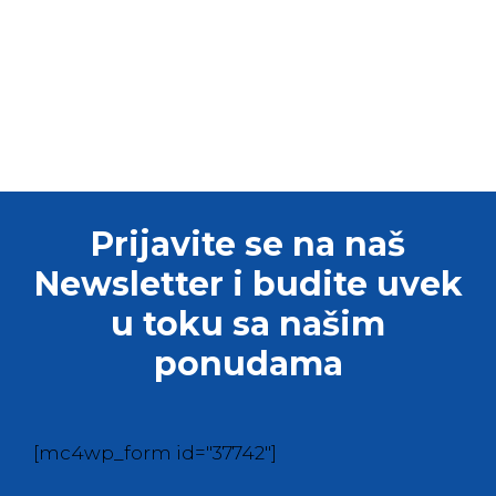
Prijavite se na naš
Newsletter i budite uvek
u toku sa našim
ponudama
[mc4wp_form id="37742"]