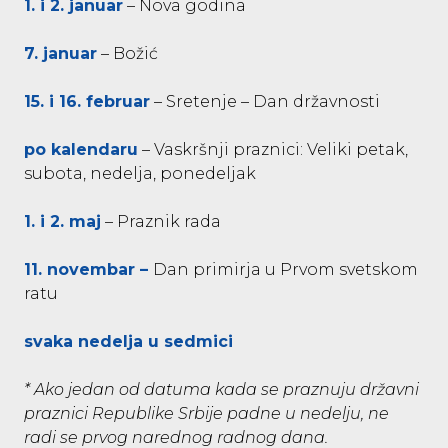
1. i 2. januar
– Nova godina
7. januar
– Božić
15. i 16. februar
– Sretenje – Dan državnosti
po kalendaru
– Vaskršnji praznici: Veliki petak,
subota, nedelja, ponedeljak
1. i 2. maj
– Praznik rada
11. novembar –
Dan primirja u Prvom svetskom
ratu
svaka nedelja u sedmici
* Ako jedan od datuma kada se praznuju državni
praznici Republike Srbije padne u nedelju, ne
radi se prvog narednog radnog dana.