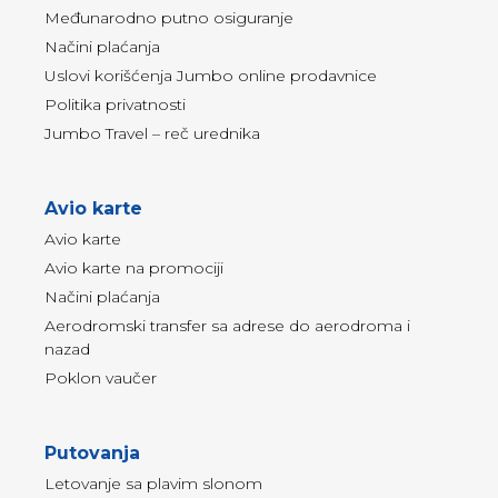
Međunarodno putno osiguranje
Načini plaćanja
Uslovi korišćenja Jumbo online prodavnice
Politika privatnosti
Jumbo Travel – reč urednika
Avio karte
Avio karte
Avio karte na promociji
Načini plaćanja
Aerodromski transfer sa adrese do aerodroma i
nazad
Poklon vaučer
Putovanja
Letovanje sa plavim slonom