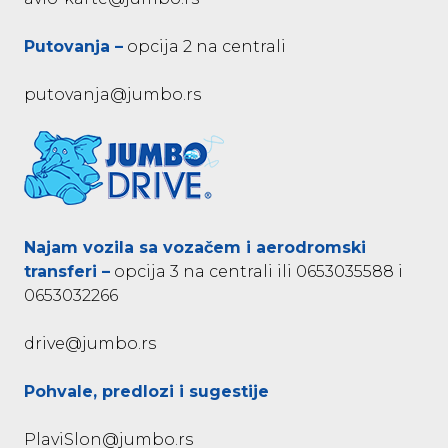
Putovanja –
opcija 2 na centrali
putovanja@jumbo.rs
Najam vozila sa vozačem i aerodromski
transferi –
opcija 3 na centrali ili 0653035588 i
0653032266
drive@jumbo.rs
Pohvale, predlozi i sugestije
PlaviSlon@jumbo.rs