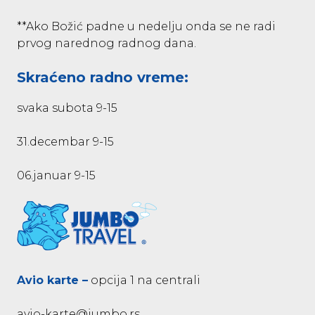
**Ako Božić padne u nedelju onda se ne radi
prvog narednog radnog dana.
Skraćeno radno vreme:
svaka subota 9-15
31.decembar 9-15
06.januar 9-15
Avio karte –
opcija 1 na centrali
avio-karte@jumbo.rs