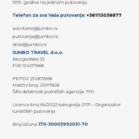
1999. godine na jednom putovanju.
Telefon za sva Vaša putovanja:
+381113038877
avio-karte@jumbo.rs
putovanja@jumbo.rs
drive@jumbo.rs
JUMBO TRAVEL d.o.o.
Beogradska 33
PIB 104217668
PEPDV 210876166
Matični broj: 20117826
Šifra delatnosti putničkih agencija: 7911
Licenca broj 64/2022 kategorija OTP – Organizator
turističkih putovanja
Broj računa
170-30003992031-70