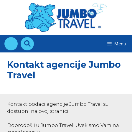
Skip
to
content
Menu
Kontakt agencije Jumbo
Travel
Kontakt podaci agencije Jumbo Travel su
dostupni na ovoj stranici,
Dobrodošli u Jumbo Travel. Uvek smo Vam na