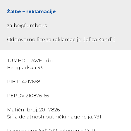
Žalbe – reklamacije
zalbe@jumbo.rs
Odgovorno lice za reklamacije: Jelica Kandić
JUMBO TRAVEL d.o.o.
Beogradska 33
PIB 104217668
PEPDV 210876166
Matični broj: 20117826
Šifra delatnosti putničkih agencija: 7911
Licenca broj 64/2022 kategorija OTP –