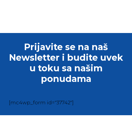
Prijavite se na naš
Newsletter i budite uvek
u toku sa našim
ponudama
[mc4wp_form id="37742"]