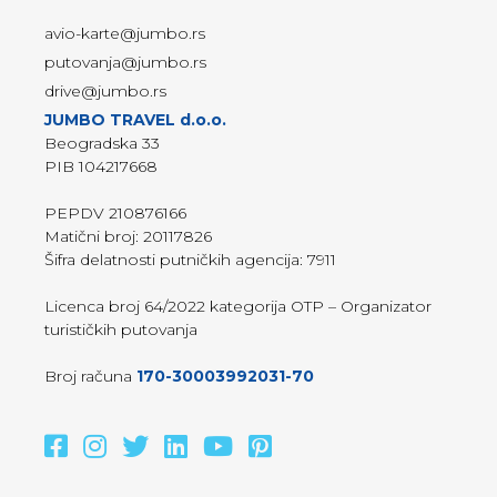
avio-karte@jumbo.rs
putovanja@jumbo.rs
drive@jumbo.rs
JUMBO TRAVEL d.o.o.
Beogradska 33
PIB 104217668
PEPDV 210876166
Matični broj: 20117826
Šifra delatnosti putničkih agencija: 7911
Licenca broj 64/2022 kategorija OTP – Organizator
turističkih putovanja
Broj računa
170-30003992031-70