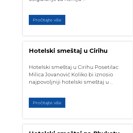
Pročitajte više
Hotelski smeštaj u Cirihu
Hotelski smeštaj u Cirihu Posetilac:
Milica Jovanović Koliko bi iznosio
najpovoljniji hotelski smeštaj u ...
Pročitajte više