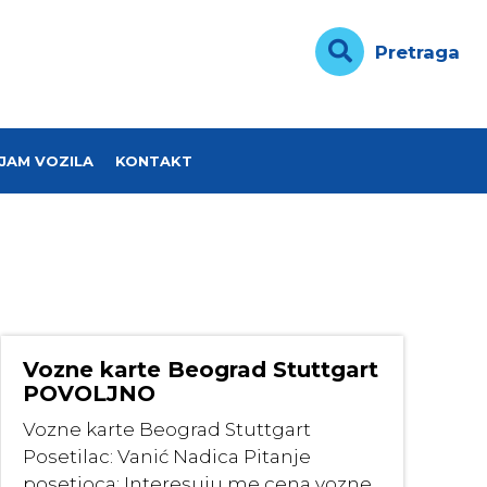
Pretraga
JAM VOZILA
KONTAKT
Vozne karte Beograd Stuttgart
POVOLJNO
Vozne karte Beograd Stuttgart
Posetilac: Vanić Nadica Pitanje
posetioca: Interesuju me cena vozne