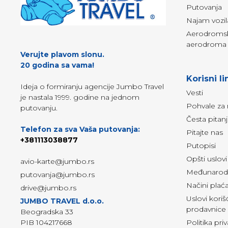
Putovanja
Najam vozil
Aerodromski
aerodroma 
Verujte plavom slonu.
20 godina sa vama!
Korisni li
Ideja o formiranju agencije Jumbo Travel
Vesti
je nastala 1999. godine na jednom
Pohvale za 
putovanju.
Česta pitan
Telefon za sva Vaša putovanja:
Pitajte nas
+381113038877
Putopisi
Opšti uslov
avio-karte@jumbo.rs
Međunarodn
putovanja@jumbo.rs
Načini plać
drive@jumbo.rs
Uslovi kori
JUMBO TRAVEL d.o.o.
prodavnice
Beogradska 33
PIB 104217668
Politika pri