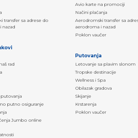
Avio karte na promociji
a
Načini plaćanja
 transfer sa adrese do
Aerodromski transfer sa adre
i nazad
aerodroma i nazad
Poklon vaučer
nkovi
Putovanja
naš rad
Letovanje sa plavim slonom
ja
Tropske destinacije
Wellness i Spa
Obilazak gradova
i putovanja
Skijanje
o putno osiguranje
Krstarenja
anja
Poklon vaučer
šćenja Jumbo online
vatnosti