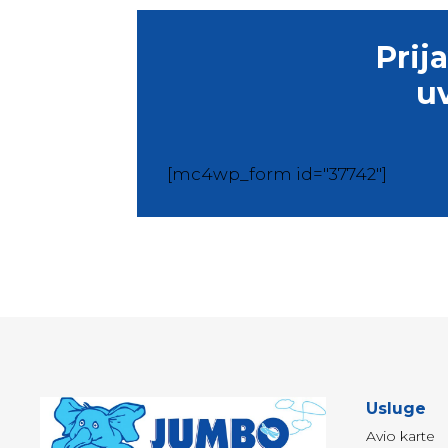
Prij
u
[mc4wp_form id="37742"]
Usluge
Avio karte