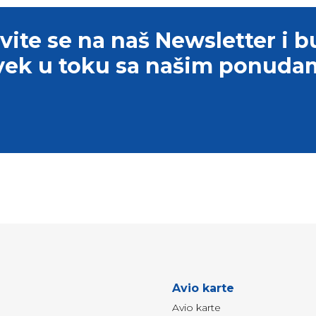
avite se na naš Newsletter i b
vek u toku sa našim ponuda
Avio karte
Avio karte