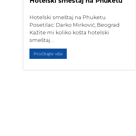
Hotelski smeštaj na Phuketu
Hotelski smeštaj na Phuketu
Posetilac: Darko Mirković, Beograd
Kažite mi koliko košta hotelski
smeštaj ...
Pročitajte više