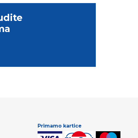
udite
ma
Primamo kartice