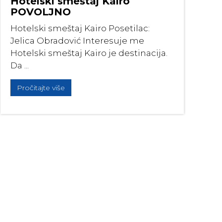
Hotelski smeštaj Kairo
POVOLJNO
Hotelski smeštaj Kairo Posetilac:
Jelica Obradović Interesuje me
Hotelski smeštaj Kairo je destinacija.
Da ...
Pročitajte više