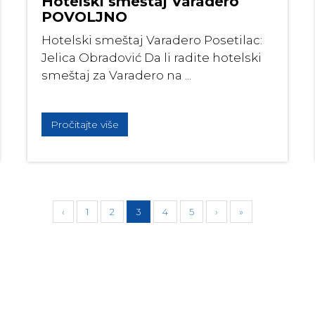
Hotelski smeštaj Varadero
POVOLJNO
Hotelski smeštaj Varadero Posetilac:
Jelica Obradović Da li radite hotelski
smeštaj za Varadero na ...
Pročitajte više
‹
1
2
3
4
5
›
»