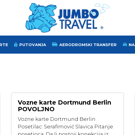
RTE
PUTOVANJA
AERODROMSKI TRANSFER
NA
Vozne karte Dortmund Berlin
POVOLJNO
Vozne karte Dortmund Berlin
Posetilac: Serafimović Slavica Pitanje
posetioca: Da li postoji konekcija iz ...