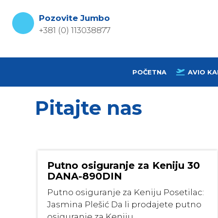
Skip
to
Pozovite Jumbo
content
+381 (0) 113038877
POČETNA
AVIO KA
Pitajte nas
Putno osiguranje za Keniju 30
DANA-890DIN
Putno osiguranje za Keniju Posetilac:
Jasmina Plešić Da li prodajete putno
osiguranje za Keniju ...