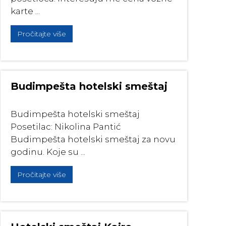
karte ...
Pročitajte više
Budimpešta hotelski smeštaj
Budimpešta hotelski smeštaj
Posetilac: Nikolina Pantić
Budimpešta hotelski smeštaj za novu
godinu. Koje su ...
Pročitajte više