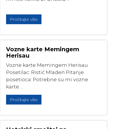
Pročitajte više
Vozne karte Memingem
Herisau
Vozne karte Memingem Herisau
Posetilac: Ristić Mladen Pitanje
posetioca: Potrebne su mi vozne
karte ...
Pročitajte više