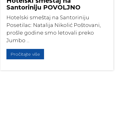
Hotelski smeštaj na
Santoriniju POVOLJNO
Hotelski smeštaj na Santoriniju
Posetilac: Natalija Nikolić Poštovani,
prošle godine smo letovali preko
Jumbo ...
Pročitajte više