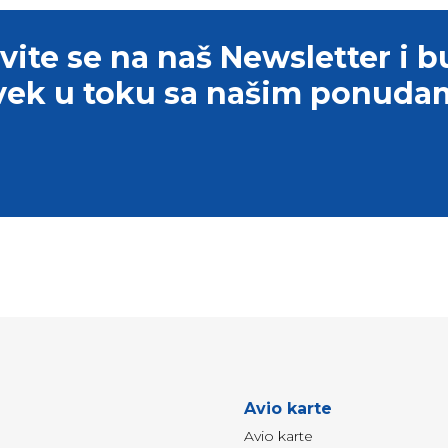
avite se na naš Newsletter i b
vek u toku sa našim ponuda
Avio karte
Avio karte