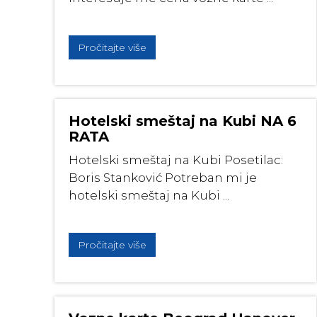
Pročitajte više
Hotelski smeštaj na Kubi NA 6
RATA
Hotelski smeštaj na Kubi Posetilac:
Boris Stanković Potreban mi je
hotelski smeštaj na Kubi ...
Pročitajte više