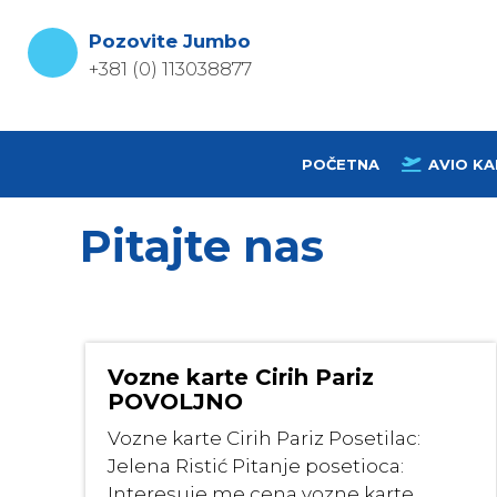
Skip
to
Pozovite Jumbo
content
+381 (0) 113038877
POČETNA
AVIO KA
Pitajte nas
Vozne karte Cirih Pariz
POVOLJNO
Vozne karte Cirih Pariz Posetilac:
Jelena Ristić Pitanje posetioca:
Interesuje me cena vozne karte ...