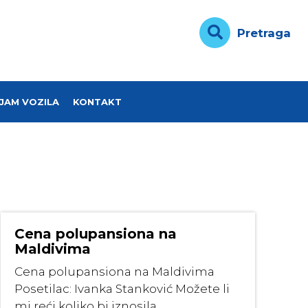
Pretraga
JAM VOZILA
KONTAKT
Cena polupansiona na
Maldivima
Cena polupansiona na Maldivima
Posetilac: Ivanka Stanković Možete li
mi reći koliko bi iznosila ...