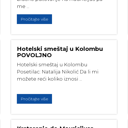
me ...
Pročitajte više
Hotelski smeštaj u Kolombu
POVOLJNO
Hotelski smeštaj u Kolombu
Posetilac: Natalija Nikolić Da li mi
možete reći koliko iznosi ...
Pročitajte više