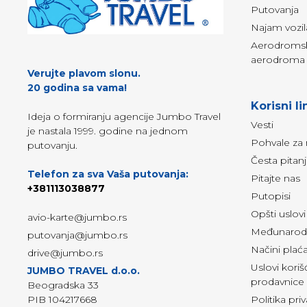
Putovanja
Najam vozil
Aerodromski
aerodroma 
Verujte plavom slonu.
20 godina sa vama!
Korisni li
Ideja o formiranju agencije Jumbo Travel
Vesti
je nastala 1999. godine na jednom
Pohvale za 
putovanju.
Česta pitan
Telefon za sva Vaša putovanja:
Pitajte nas
+381113038877
Putopisi
Opšti uslov
avio-karte@jumbo.rs
Međunarodn
putovanja@jumbo.rs
Načini plać
drive@jumbo.rs
Uslovi kori
JUMBO TRAVEL d.o.o.
prodavnice
Beogradska 33
PIB 104217668
Politika pri