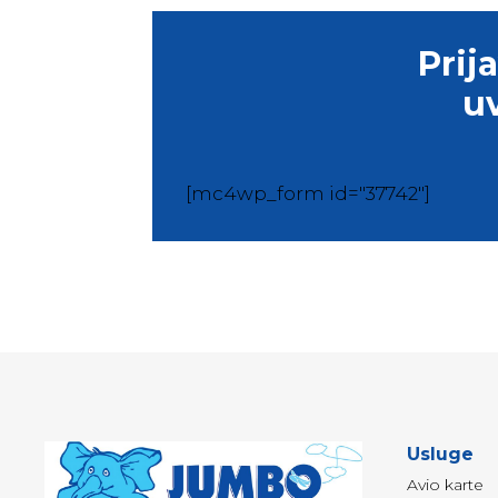
Prij
u
[mc4wp_form id="37742"]
Usluge
Avio karte