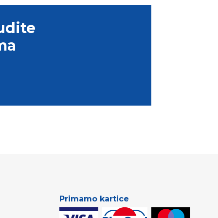
udite
ma
Primamo kartice