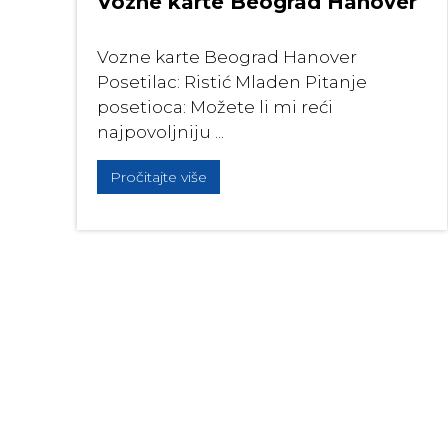
Vozne karte Beograd Hanover
Vozne karte Beograd Hanover
Posetilac: Ristić Mladen Pitanje
posetioca: Možete li mi reći
najpovoljniju ...
Pročitajte više