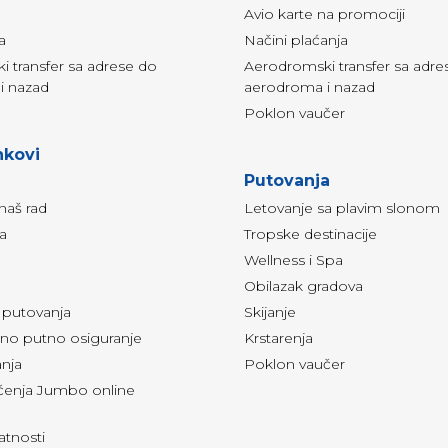
Avio karte na promociji
a
Načini plaćanja
 transfer sa adrese do
Aerodromski transfer sa adre
i nazad
aerodroma i nazad
Poklon vaučer
nkovi
Putovanja
naš rad
Letovanje sa plavim slonom
ja
Tropske destinacije
Wellness i Spa
Obilazak gradova
i putovanja
Skijanje
o putno osiguranje
Krstarenja
anja
Poklon vaučer
šćenja Jumbo online
vatnosti