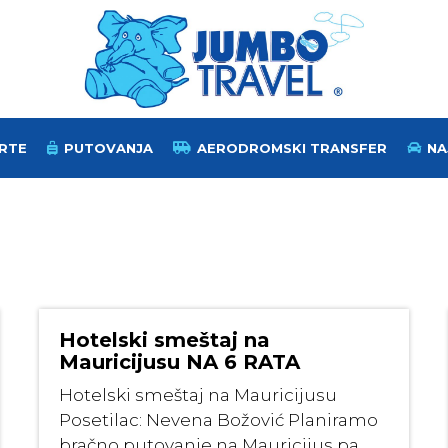
RTE
PUTOVANJA
AERODROMSKI TRANSFER
NA
Hotelski smeštaj na
Mauricijusu NA 6 RATA
Hotelski smeštaj na Mauricijusu
Posetilac: Nevena Božović Planiramo
bračno putovanje na Mauricijus pa