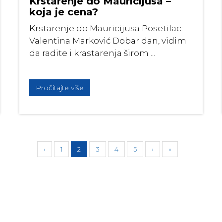
Krstarenje do Mauricijusa –
koja je cena?
Krstarenje do Mauricijusa Posetilac:
Valentina Marković Dobar dan, vidim
da radite i krastarenja širom ...
Pročitajte više
‹
1
2
3
4
5
›
»