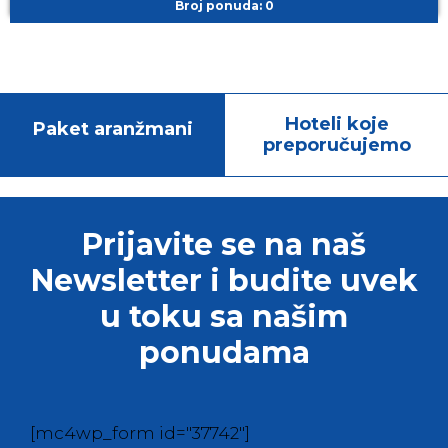
Broj ponuda: 0
Hoteli koje
Paket aranžmani
preporučujemo
Prijavite se na naš
Newsletter i budite uvek
u toku sa našim
ponudama
[mc4wp_form id="37742"]