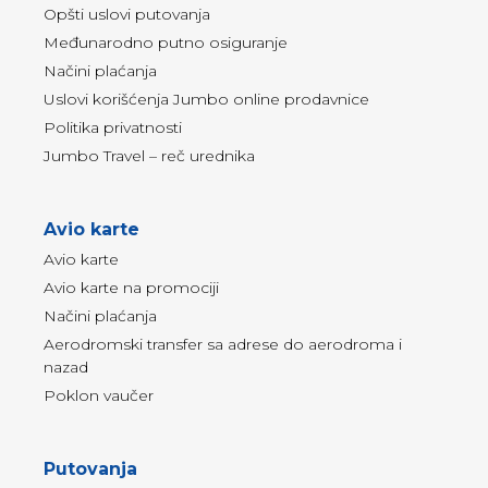
Opšti uslovi putovanja
Međunarodno putno osiguranje
Načini plaćanja
Uslovi korišćenja Jumbo online prodavnice
Politika privatnosti
Jumbo Travel – reč urednika
Avio karte
Avio karte
Avio karte na promociji
Načini plaćanja
Aerodromski transfer sa adrese do aerodroma i
nazad
Poklon vaučer
Putovanja