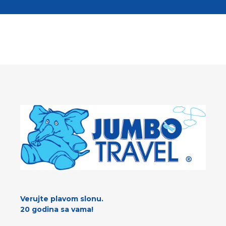
Verujte plavom slonu.
20 godina sa vama!