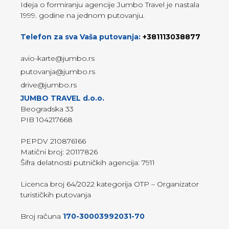
Ideja o formiranju agencije Jumbo Travel je nastala
1999. godine na jednom putovanju.
Telefon za sva Vaša putovanja:
+381113038877
avio-karte@jumbo.rs
putovanja@jumbo.rs
drive@jumbo.rs
JUMBO TRAVEL d.o.o.
Beogradska 33
PIB 104217668
PEPDV 210876166
Matični broj: 20117826
Šifra delatnosti putničkih agencija: 7911
Licenca broj 64/2022 kategorija OTP – Organizator
turističkih putovanja
Broj računa
170-30003992031-70