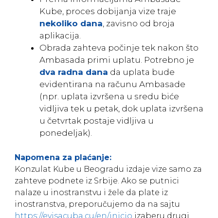
Kube, proces dobijanja vize traje
nekoliko dana
, zavisno od broja
aplikacija.
Obrada zahteva počinje tek nakon što
Ambasada primi uplatu. Potrebno je
dva radna dana
da uplata bude
evidentirana na računu Ambasade
(npr. uplata izvršena u sredu biće
vidljiva tek u petak, dok uplata izvršena
u četvrtak postaje vidljiva u
ponedeljak).
Napomena za plaćanje:
Konzulat Kube u Beogradu izdaje vize samo za
zahteve podnete iz Srbije. Ako se putnici
nalaze u inostranstvu i žele da plate iz
inostranstva, preporučujemo da na sajtu
https://evisacuba.cu/en/inicio
izaberu drugi