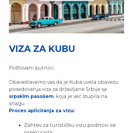
VIZA ZA KUBU
Poštovani putnici,
Obaveštavamo vas da je Kuba uvela obavezu
posedovanja viza za državljane Srbije sa
srpskim pasošem
, koja je već stupila na
snagu.
Proces apliciranja za vizu:
Zahtev za turističku vizu podnosi se
preko sajta: