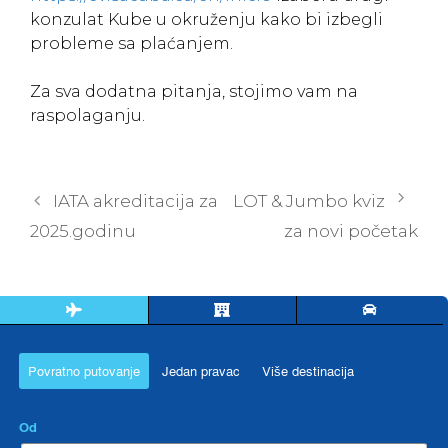
konzulat Kube u okruženju kako bi izbegli
probleme sa plaćanjem.
Za sva dodatna pitanja, stojimo vam na
raspolaganju.
Post
IATA akreditacija za
LOT & Jumbo kviz
navigation
2025.godinu
za novi početak