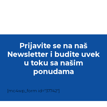
Prijavite se na naš
Newsletter i budite uvek
u toku sa našim
ponudama
[mc4wp_form id="37742"]