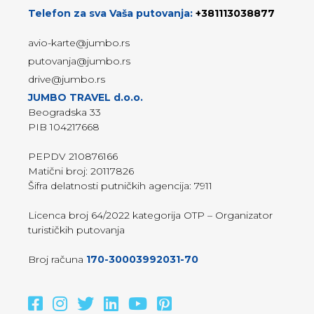
Telefon za sva Vaša putovanja:
+381113038877
avio-karte@jumbo.rs
putovanja@jumbo.rs
drive@jumbo.rs
JUMBO TRAVEL d.o.o.
Beogradska 33
PIB 104217668
PEPDV 210876166
Matični broj: 20117826
Šifra delatnosti putničkih agencija: 7911
Licenca broj 64/2022 kategorija OTP – Organizator
turističkih putovanja
Broj računa
170-30003992031-70