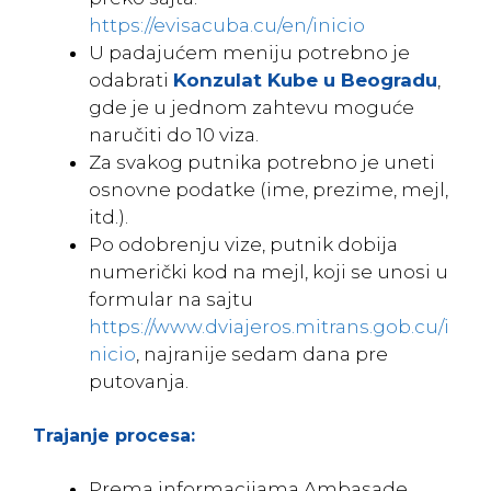
https://evisacuba.cu/en/inicio
U padajućem meniju potrebno je
odabrati
Konzulat Kube u Beogradu
,
gde je u jednom zahtevu moguće
naručiti do 10 viza.
Za svakog putnika potrebno je uneti
osnovne podatke (ime, prezime, mejl,
itd.).
Po odobrenju vize, putnik dobija
numerički kod na mejl, koji se unosi u
formular na sajtu
https://www.dviajeros.mitrans.gob.cu/i
nicio
, najranije sedam dana pre
putovanja.
Trajanje procesa:
Prema informacijama Ambasade