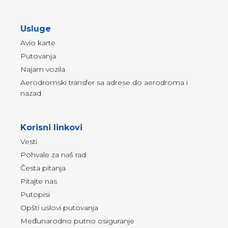
Usluge
Avio karte
Putovanja
Najam vozila
Aerodromski transfer sa adrese do aerodroma i
nazad
Korisni linkovi
Vesti
Pohvale za naš rad
Česta pitanja
Pitajte nas
Putopisi
Opšti uslovi putovanja
Međunarodno putno osiguranje