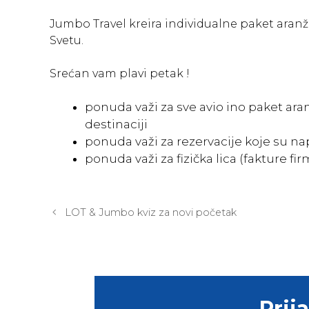
Jumbo Travel kreira individualne paket aran
Svetu.
Srećan vam plavi petak !
ponuda važi za sve avio ino paket a
destinaciji
ponuda važi za rezervacije koje su napr
ponuda važi za fizička lica (fakture 
Post
LOT & Jumbo kviz za novi početak
navigation
Prij