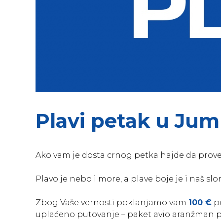
Plavi petak u Jum
Ako vam je dosta crnog petka hajde da prov
Plavo je nebo i more, a plave boje je i naš s
Zbog Vaše vernosti poklanjamo vam
100 €
po
uplaćeno putovanje – paket avio aranžman p