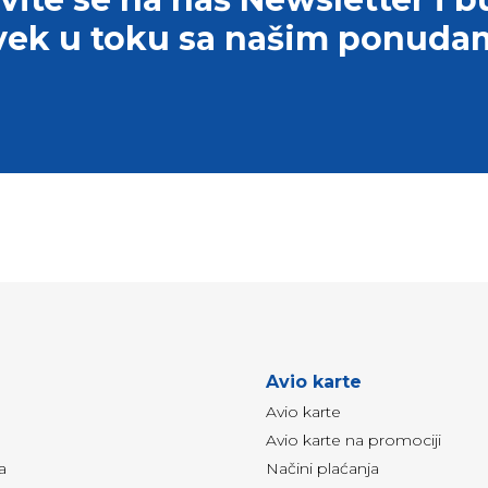
vek u toku sa našim ponuda
Avio karte
Avio karte
Avio karte na promociji
a
Načini plaćanja