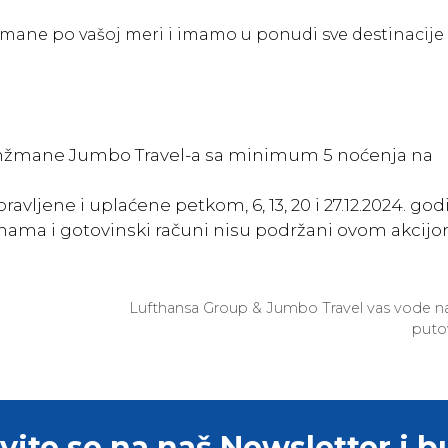
žmane po vašoj meri i imamo u ponudi sve destinacije
ranžmane Jumbo Travel-a sa minimum 5 noćenja na
avljene i uplaćene petkom, 6, 13, 20 i 27.12.2024. go
firmama i gotovinski računi nisu podržani ovom akcij
Lufthansa Group & Jumbo Travel vas vode n
puto
avite se na naš Newsletter i b