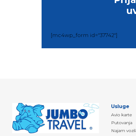
u
[mc4wp_form id="37742"]
Usluge
Avio karte
Putovanja
Najam vozil