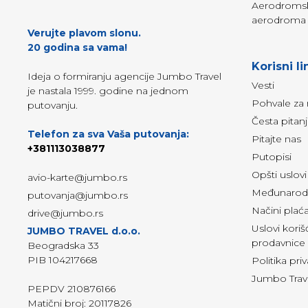
Aerodromski
aerodroma 
Verujte plavom slonu.
20 godina sa vama!
Korisni li
Ideja o formiranju agencije Jumbo Travel
Vesti
je nastala 1999. godine na jednom
Pohvale za 
putovanju.
Česta pitan
Telefon za sva Vaša putovanja:
Pitajte nas
+381113038877
Putopisi
Opšti uslov
avio-karte@jumbo.rs
Međunarodn
putovanja@jumbo.rs
Načini plać
drive@jumbo.rs
Uslovi kori
JUMBO TRAVEL d.o.o.
prodavnice
Beogradska 33
PIB 104217668
Politika pri
Jumbo Trave
PEPDV 210876166
Matični broj: 20117826