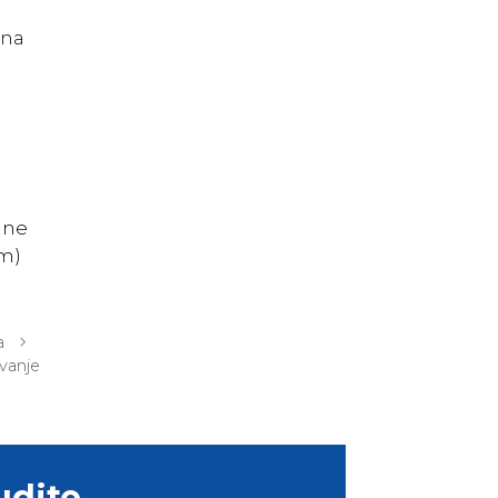
 na
dine
om)
a
vanje
udite