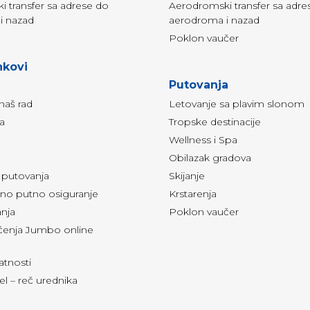
 transfer sa adrese do
Aerodromski transfer sa adre
i nazad
aerodroma i nazad
Poklon vaučer
nkovi
Putovanja
naš rad
Letovanje sa plavim slonom
ja
Tropske destinacije
Wellness i Spa
Obilazak gradova
i putovanja
Skijanje
o putno osiguranje
Krstarenja
anja
Poklon vaučer
šćenja Jumbo online
vatnosti
l – reč urednika