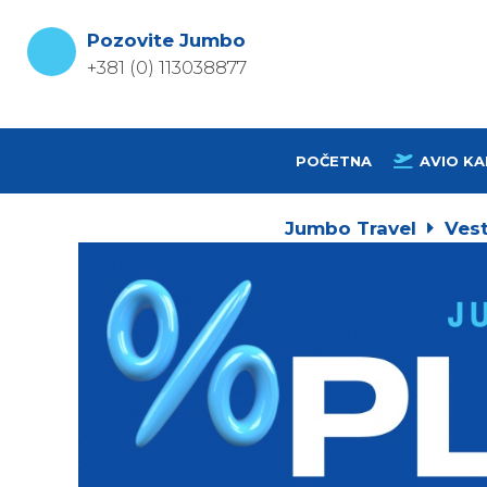
Skip
to
Pozovite Jumbo
content
+381 (0) 113038877
POČETNA
AVIO KA
Jumbo Travel
Vest