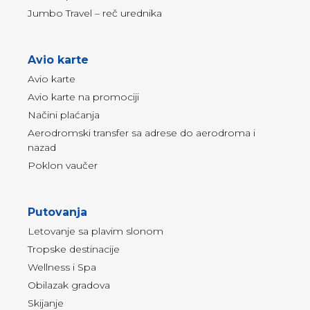
Jumbo Travel – reč urednika
Avio karte
Avio karte
Avio karte na promociji
Načini plaćanja
Aerodromski transfer sa adrese do aerodroma i
nazad
Poklon vaučer
Putovanja
Letovanje sa plavim slonom
Tropske destinacije
Wellness i Spa
Obilazak gradova
Skijanje