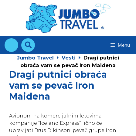
Skip
to
content
Menu
Jumbo Travel
Vesti
Dragi putnici
obraća vam se pevač Iron Maidena
Dragi putnici obraća
vam se pevač Iron
Maidena
Avionom na komercijalnim letovima
kompanije “Iceland Express” lično će
upravljati Brus Dikinson, pevač grupe Iron