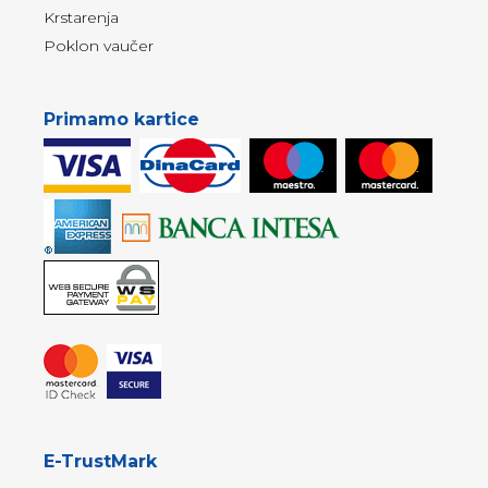
Krstarenja
Poklon vaučer
Primamo kartice
E-TrustMark