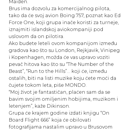
Maiden.
Brus ima dozvolu za komercijalnog pilota,
tako da će svoj avion Boing 757, poznat kao Ed
Force One, koji grupa inače koristi za turneje,
iznajmiti islandskoj aviokompaniji pod
uslovom da on pilotira.
Ako budete leteli ovom kompanijom između
gradova kao što su London, Rejkjavik, Vinipeg
i Kopenhagen, možda će vas upravo voziti
pevač hitova kao što su “The Number of the
Beast”, “Run to the Hills”… koji će, između
ostalih, biti na listi muzike koju ćete moći da
čujete tokom leta, piše MONDO.
“Moj život je fantastičan, plaćen sam da se
bavim svojim omiljenim hobijima, muzikom i
letenjem”, kaže Dikinson.
Grupa će krajem godine izdati knjigu “On
Board Flight 666” koja će obilovati
fotografijama nastalim upravo u Brusovom