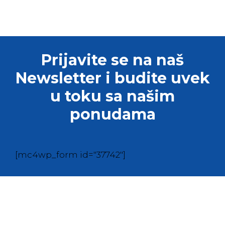
Prijavite se na naš
Newsletter i budite uvek
u toku sa našim
ponudama
[mc4wp_form id="37742"]