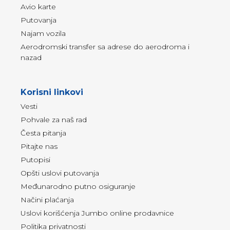
Avio karte
Putovanja
Najam vozila
Aerodromski transfer sa adrese do aerodroma i
nazad
Korisni linkovi
Vesti
Pohvale za naš rad
Česta pitanja
Pitajte nas
Putopisi
Opšti uslovi putovanja
Međunarodno putno osiguranje
Načini plaćanja
Uslovi korišćenja Jumbo online prodavnice
Politika privatnosti