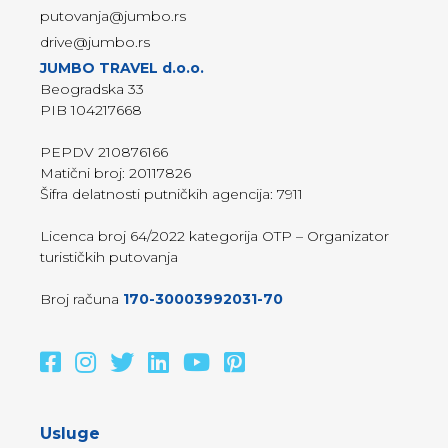
putovanja@jumbo.rs
drive@jumbo.rs
JUMBO TRAVEL d.o.o.
Beogradska 33
PIB 104217668
PEPDV 210876166
Matični broj: 20117826
Šifra delatnosti putničkih agencija: 7911
Licenca broj 64/2022 kategorija OTP – Organizator
turističkih putovanja
Broj računa
170-30003992031-70
Usluge