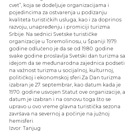
cvet”, koja se dodeljuje organizacijama i
pojedincima za ostvarenja u podizanju
kvaliteta turističkih usluga, kao i za doprinos
razvoju, unapređenju i promiciji turizma
Srbije. Na sednici Svetske turističke
organizacije u Toremolinosu, u Španiji 1979.
godine odlučeno je da se od 1980. godine
svake godine proslavlja Svetski dan turizma sa
idejom da se međunarodna zajednica podseti
na važnost turizma u socijalnoj, kulturnoj,
političkoj i ekonomskoj sferi.Za Dan turizma
izabran je 27. septembrar, kao datum kada je
1970. godine usvojen Statut ove organizacije, a
datum je izabran i na osnovu toga što se
upravo u ovo vreme glavna turistička sezona
završava na severnoj a počinje na južnoj
hemisferi.
Izvor: Tanjug