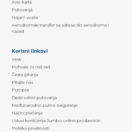
Avio karte
Putovanja
Najam vozila
Aerodromski transfer sa adrese do aerodroma i
nazad
Korisni linkovi
Vesti
Pohvale za naš rad
Česta pitanja
Pitajte nas
Putopisi
Opšti uslovi putovanja
Međunarodno putno osiguranje
Načini plaćanja
Uslovi korišćenja Jumbo online prodavnice
Politika privatnosti