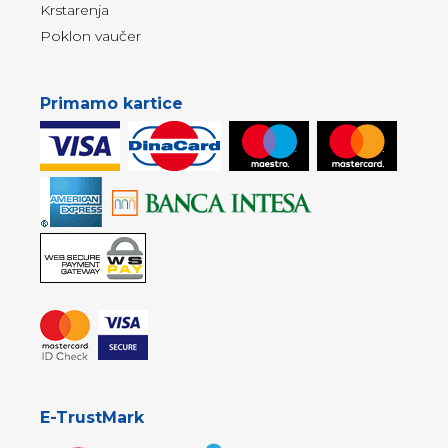
Krstarenja
Poklon vaučer
Primamo kartice
E-TrustMark