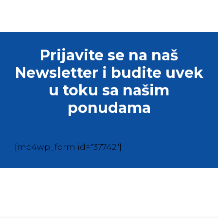
Prijavite se na naš
Newsletter i budite uvek
u toku sa našim
ponudama
[mc4wp_form id="37742"]