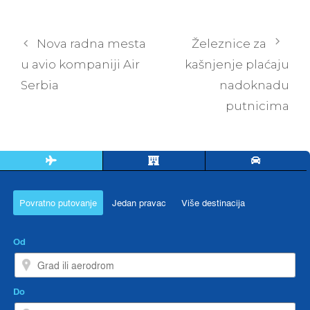
Post
Nova radna mesta
Železnice za
navigation
u avio kompaniji Air
kašnjenje plaćaju
Serbia
nadoknadu
putnicima