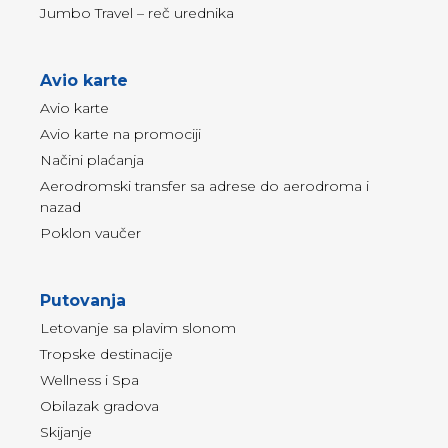
Jumbo Travel – reč urednika
Avio karte
Avio karte
Avio karte na promociji
Načini plaćanja
Aerodromski transfer sa adrese do aerodroma i
nazad
Poklon vaučer
Putovanja
Letovanje sa plavim slonom
Tropske destinacije
Wellness i Spa
Obilazak gradova
Skijanje