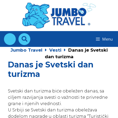
Skip
to
content
Menu
Jumbo Travel
Vesti
Danas je Svetski
dan turizma
Danas je Svetski dan
turizma
Svetski dan turizma biće obeležen danas, sa
ciljem razvijanja svesti o važnosti te privredne
grane i njenih vrednosti.
U Srbiji se Svetski dan turizma obeležava
dodelom nagrade u oblasti turizma “Turistički