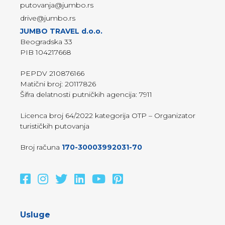
putovanja@jumbo.rs
drive@jumbo.rs
JUMBO TRAVEL d.o.o.
Beogradska 33
PIB 104217668
PEPDV 210876166
Matični broj: 20117826
Šifra delatnosti putničkih agencija: 7911
Licenca broj 64/2022 kategorija OTP – Organizator
turističkih putovanja
Broj računa
170-30003992031-70
Usluge