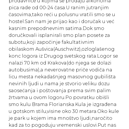
prodavnice u kojima se prodaju alkoholna
pica rade od 00-24 časa.U ranim jutranjim
časovima,tako reći u polusnu vratili smo se u
hostel.San nam je prijao kao i doručak u već
kasnim prepodnevnim satima.Dok smo
doručkovali isplanirali smo plan posete za
subotu,koji započinje fakultativnim
obilaskom Aušvica(Auschwitz),ozloglašenog
konc logora iz Drugog svetskog rata.Logor se
nalazi 70 km od Krakova(do njega se dolazi
autobusima),a neverovatne priče vodiča na
licu mesta nekadašnjeg masovnog gubilišta
nevinih ljudi u nama je stvorio veliku dozu
saosećanja i poštovanja prema svim palim
žrtvama u ovom logoru.Po povratku obišli
smo kulu Brama Florianska.Kula je izgrađena
u gotskom stilu,visine oko 30 metara.Oko kule
je park u kojem ima mnoštvo ljudi,naročito
kad za to pogoduju vremenski uslovi.Put nas