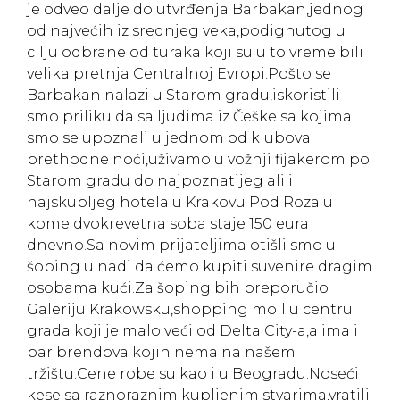
je odveo dalje do utvrđenja Barbakan,jednog
od najvećih iz srednjeg veka,podignutog u
cilju odbrane od turaka koji su u to vreme bili
velika pretnja Centralnoj Evropi.Pošto se
Barbakan nalazi u Starom gradu,iskoristili
smo priliku da sa ljudima iz Češke sa kojima
smo se upoznali u jednom od klubova
prethodne noći,uživamo u vožnji fijakerom po
Starom gradu do najpoznatijeg ali i
najskupljeg hotela u Krakovu Pod Roza u
kome dvokrevetna soba staje 150 eura
dnevno.Sa novim prijateljima otišli smo u
šoping u nadi da ćemo kupiti suvenire dragim
osobama kući.Za šoping bih preporučio
Galeriju Krakowsku,shopping moll u centru
grada koji je malo veći od Delta City-a,a ima i
par brendova kojih nema na našem
tržištu.Cene robe su kao i u Beogradu.Noseći
kese sa raznoraznim kupljenim stvarima,vratili