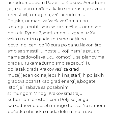
aerodromu Jovan Pavle II u Krakovu.Aerodrom
je jako lepo uređen,a kako smo kasnije saznali
predstavlja drugi najveći aerodrom u
Poljskoj,odmah iza Varšave.Odmah po
sletanju,uputili smo se ka smeštaju,odnosno
hostelu Rynek 7,smeštenom u zgradi iz XV
veka u centru grada,koji smo našli po
povoljnoj ceni od 10 eura po danu.Nakon što
smo se smestili u hostelu koji nam je pružio
nama zadovoljavajuću komociju,sa planovima
grada u rukama žurno smo se zaputili u
obilazak grada.Krakov važi za grad
muzej,jedan od najlepših i najstarijih poljskih
gradova,poznat kao grad energije,bogate
istorije i zabave sa posebnim
štimungom.Mnogi Krakov smatraju
kulturnom prestonicom Poljske,jer ga
svakodnevno poseti mnogo turista.Na samom
početku obilaska grada,dok su moja dva