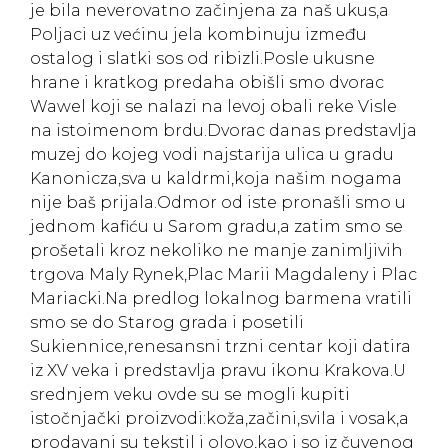
je bila neverovatno začinjena za naš ukus,a
Poljaci uz većinu jela kombinuju između
ostalog i slatki sos od ribizli.Posle ukusne
hrane i kratkog predaha obišli smo dvorac
Wawel koji se nalazi na levoj obali reke Visle
na istoimenom brdu.Dvorac danas predstavlja
muzej do kojeg vodi najstarija ulica u gradu
Kanonicza,sva u kaldrmi,koja našim nogama
nije baš prijala.Odmor od iste pronašli smo u
jednom kafiću u Sarom gradu,a zatim smo se
prošetali kroz nekoliko ne manje zanimljivih
trgova Maly Rynek,Plac Marii Magdaleny i Plac
Mariacki.Na predlog lokalnog barmena vratili
smo se do Starog grada i posetili
Sukiennice,renesansni trzni centar koji datira
iz XV veka i predstavlja pravu ikonu Krakova.U
srednjem veku ovde su se mogli kupiti
istočnjački proizvodi:koža,začini,svila i vosak,a
prodavani su tekstil i olovo,kao i so iz čuvenog