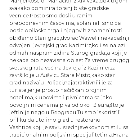
Marije(Kosciol Mariacki) iz XIV veka,dok trgom
svakako dominira toranj bivše gradske
većnice.Pošto smo došli u ranim
prepodnevnim časovima,isplanirali smo da
posle obilaska trga i njegovih znamenitosti
obiđemo Stari grad,dvorac Wawel i nekadašnji
odvojeni jevrejski grad Kazimirz,koji se nalazi
odmah naspram zidina Starog grada.,a koji je
nekada bio nezavisna oblast.Za vreme drugog
svetskog rata većina Jevreja iz Kazimierza
završilo je u Aušvicu.Stare Misto,kako stari
grad nazivaju Poljaci,najatraktivniji je za
turiste jer je prosto načičkan brojnim
hotelima,klubovima i pivnicama sa jako
povoljnim cenama piva od oko 1.3 eura,što je
jeftinije nego u Beogradu.Tu smo iskoristili
priliku da utolimo glad u restoranu
Veshtice,koji je sav u srednjevekovnom stilu sa
tradicionalnim poljskim specijalitetima.Hrana