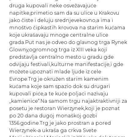
druga kupovali neke osvežavajuće
napitke,primetio sam da su ulice u Krakovu
jako čiste i deluju srednjevekovno,a ima i
mnoštvo čipkastih krovova na starim kućama
koje ukrašavaju mnoge centralne ulice
grada.Put nas je odveo do glavnog trga Rynek
Glowny,ogromnog trga iz XIII veka koji
predstavlja centralno mesto u gradu gde
odvijaju festivali,kulturne manifestacije,i gde
možete upoznati mlade ljude iz cele
Evrope.Trg je okružen starim kamenim
kućama koje sam spazio dok su drugari
kupovali piće,a te kuće poljaci nazivaju
„kamienice“.Na samom trgu najaktraktivniji za
posetu je restoran Wierzynek,koji je poznat
po 20 dana dugoj monaškoj gozbi
1356.godine.Trg je jako prostran a pored
Wierzynek-a ukraša ga crkva Svete