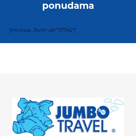
ponudama
[mc4wp_form id="37742"]