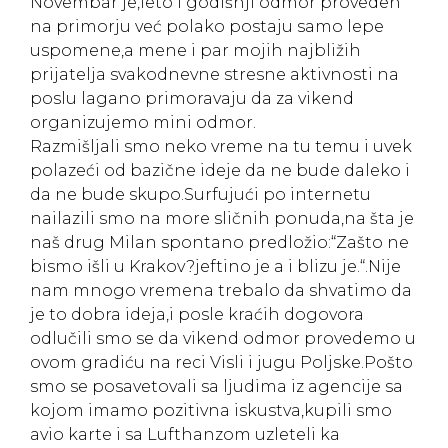
Novembar je,leto i godišnji odmor proveden
na primorju već polako postaju samo lepe
uspomene,a mene i par mojih najbližih
prijatelja svakodnevne stresne aktivnosti na
poslu lagano primoravaju da za vikend
organizujemo mini odmor.
Razmišljali smo neko vreme na tu temu i uvek
polazeći od bazične ideje da ne bude daleko i
da ne bude skupo.Surfujući po internetu
nailazili smo na more sličnih ponuda,na šta je
naš drug Milan spontano predložio:“Zašto ne
bismo išli u Krakov?jeftino je a i blizu je.“.Nije
nam mnogo vremena trebalo da shvatimo da
je to dobra ideja,i posle kraćih dogovora
odlučili smo se da vikend odmor provedemo u
ovom gradiću na reci Visli i jugu Poljske.Pošto
smo se posavetovali sa ljudima iz agencije sa
kojom imamo pozitivna iskustva,kupili smo
avio karte i sa Lufthanzom uzleteli ka