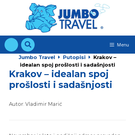
Skip
to
content
Menu
Jumbo Travel
Putopisi
Krakov –
idealan spoj prošlosti i sadašnjosti
Krakov – idealan spoj
prošlosti i sadašnjosti
Autor: Vladimir Marić