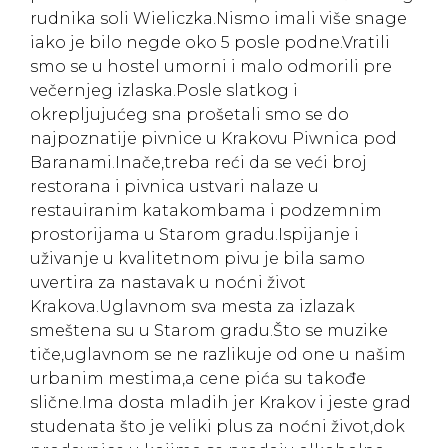
rudnika soli Wieliczka.Nismo imali više snage
iako je bilo negde oko 5 posle podne.Vratili
smo se u hostel umorni i malo odmorili pre
večernjeg izlaska.Posle slatkog i
okrepljujućeg sna prošetali smo se do
najpoznatije pivnice u Krakovu Piwnica pod
Baranami.Inače,treba reći da se veći broj
restorana i pivnica ustvari nalaze u
restauiranim katakombama i podzemnim
prostorijama u Starom gradu.Ispijanje i
uživanje u kvalitetnom pivu je bila samo
uvertira za nastavak u noćni život
Krakova.Uglavnom sva mesta za izlazak
smeštena su u Starom gradu.Što se muzike
tiče,uglavnom se ne razlikuje od one u našim
urbanim mestima,a cene pića su takođe
slične.Ima dosta mladih jer Krakov i jeste grad
studenata što je veliki plus za noćni život,dok