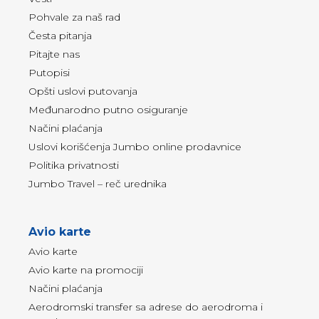
Pohvale za naš rad
Česta pitanja
Pitajte nas
Putopisi
Opšti uslovi putovanja
Međunarodno putno osiguranje
Načini plaćanja
Uslovi korišćenja Jumbo online prodavnice
Politika privatnosti
Jumbo Travel – reč urednika
Avio karte
Avio karte
Avio karte na promociji
Načini plaćanja
Aerodromski transfer sa adrese do aerodroma i