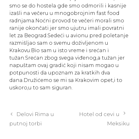
smo se do hostela gde smo odmorili i kasnije
izašli na večeru u mnogobrojnim fast food
radnjama.Noćni provod te večeri morali smo
ranije okončati jer smo ujutru imali povratni
let za Beograd.Sedeći u avionu pred poletanje
razmišljao sam o svemu doživljenom u
Krakovu.Bio sam u isto vreme i srećan i
tužan.Srećan zbog svega viđenog,a tužan jer
napuštam ovaj gradić koji nisam mogao u
potpunosti da upoznam za kratkih dva
dana.Družićemo se mi sa Krakovim opet,i to
uskoro,u to sam siguran.
Post
Delovi Rima u
Hotel od cevi u
navigation
putnoj torbi
Meksiku