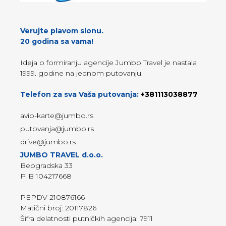
Verujte plavom slonu.
20 godina sa vama!
Ideja o formiranju agencije Jumbo Travel je nastala
1999. godine na jednom putovanju.
Telefon za sva Vaša putovanja:
+381113038877
avio-karte@jumbo.rs
putovanja@jumbo.rs
drive@jumbo.rs
JUMBO TRAVEL d.o.o.
Beogradska 33
PIB 104217668
PEPDV 210876166
Matični broj: 20117826
Šifra delatnosti putničkih agencija: 7911