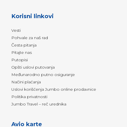
Korisni linkovi
Vesti
Pohvale za naš rad
Česta pitanja
Pitajte nas
Putopisi
Opšti uslovi putovanja
Međunarodno putno osiguranje
Načini plaćanja
Uslovi korišćenja Jumbo online prodavnice
Politika privatnosti
Jumbo Travel – reč urednika
Avio karte