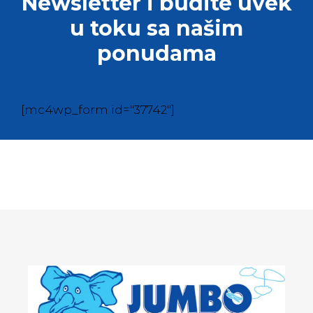
Newsletter i budite uvek
u toku sa našim
ponudama
[mc4wp_form id="37742"]