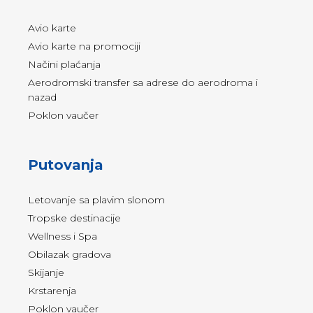
Avio karte
Avio karte na promociji
Načini plaćanja
Aerodromski transfer sa adrese do aerodroma i
nazad
Poklon vaučer
Putovanja
Letovanje sa plavim slonom
Tropske destinacije
Wellness i Spa
Obilazak gradova
Skijanje
Krstarenja
Poklon vaučer