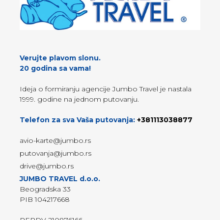
Verujte plavom slonu.
20 godina sa vama!
Ideja o formiranju agencije Jumbo Travel je nastala
1999. godine na jednom putovanju.
Telefon za sva Vaša putovanja:
+381113038877
avio-karte@jumbo.rs
putovanja@jumbo.rs
drive@jumbo.rs
JUMBO TRAVEL d.o.o.
Beogradska 33
PIB 104217668