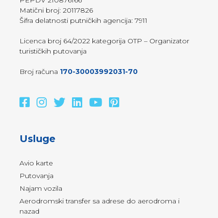
PEPDV 210876166
Matični broj: 20117826
Šifra delatnosti putničkih agencija: 7911
Licenca broj 64/2022 kategorija OTP – Organizator
turističkih putovanja
Broj računa
170-30003992031-70
Usluge
Avio karte
Putovanja
Najam vozila
Aerodromski transfer sa adrese do aerodroma i
nazad