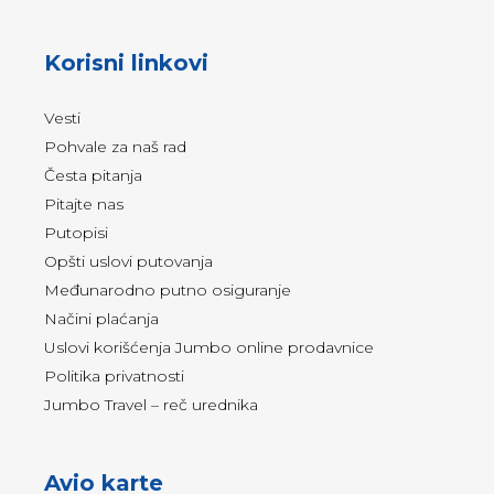
Korisni linkovi
Vesti
Pohvale za naš rad
Česta pitanja
Pitajte nas
Putopisi
Opšti uslovi putovanja
Međunarodno putno osiguranje
Načini plaćanja
Uslovi korišćenja Jumbo online prodavnice
Politika privatnosti
Jumbo Travel – reč urednika
Avio karte