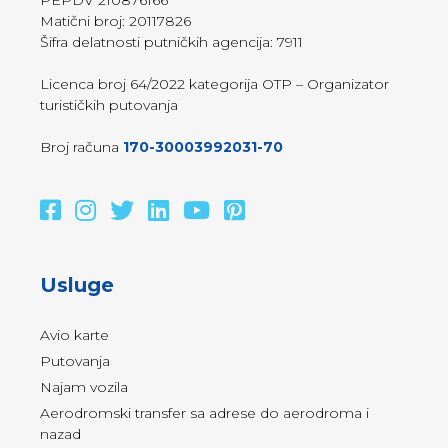
PEPDV 210876166
Matični broj: 20117826
Šifra delatnosti putničkih agencija: 7911
Licenca broj 64/2022 kategorija OTP – Organizator
turističkih putovanja
Broj računa
170-30003992031-70
Usluge
Avio karte
Putovanja
Najam vozila
Aerodromski transfer sa adrese do aerodroma i
nazad