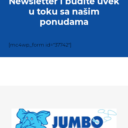
Newsletter i budite uvek
u toku sa našim
ponudama
[mc4wp_form id="37742"]