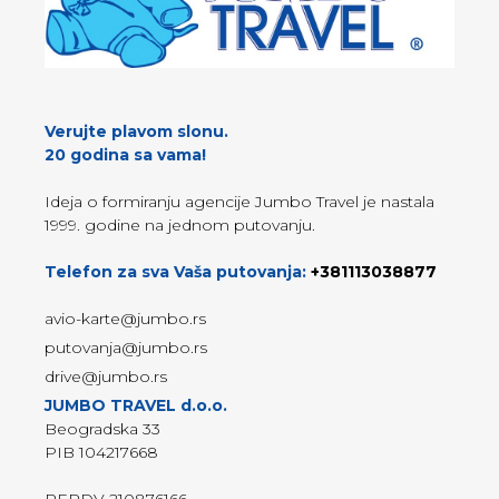
Verujte plavom slonu.
20 godina sa vama!
Ideja o formiranju agencije Jumbo Travel je nastala
1999. godine na jednom putovanju.
Telefon za sva Vaša putovanja:
+381113038877
avio-karte@jumbo.rs
putovanja@jumbo.rs
drive@jumbo.rs
JUMBO TRAVEL d.o.o.
Beogradska 33
PIB 104217668