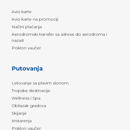
Avio karte
Avio karte na promociji
Načini plaćanja
Aerodromski transfer sa adrese do aerodroma i
nazad
Poklon vaučer
Putovanja
Letovanje sa plavim slonom
Tropske destinacije
Wellness i Spa
Obilazak gradova
Skijanje
Krstarenja
Poklon vaučer