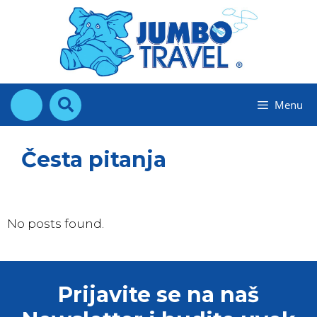
Skip
to
content
Menu
Česta pitanja
No posts found.
Prijavite se na naš